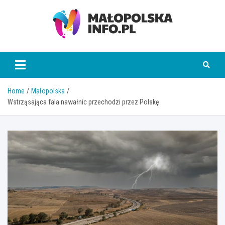
Skip
to
content
Małopolska Info
Home
Małopolska
Wstrząsająca fala nawałnic przechodzi przez Polskę