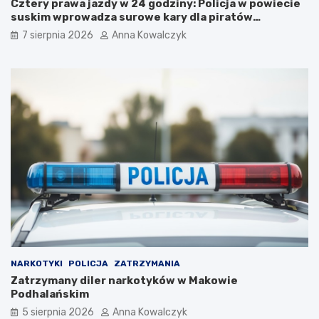
Cztery prawa jazdy w 24 godziny: Policja w powiecie
u
p
suskim wprowadza surowe kary dla piratów
z
o
drogowych!
7 sierpnia 2026
Anna Kowalczyk
e
l
u
s
m
k
A
i
u
:
s
N
c
o
h
w
w
a
i
a
t
t
z
r
–
a
p
k
o
c
w
j
r
a
NARKOTYKI
POLICJA
ZATRZYMANIA
ó
n
Zatrzymany diler narkotyków w Makowie
t
a
Podhalańskim
d
h
o
o
5 sierpnia 2026
Anna Kowalczyk