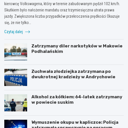
kierowcę Volkswagena, który w terenie zabudowanym pędził 102 km/h.
Skutkiem było nałożenie mandatu oraz trzymiesięczna utrata prawa
jazdy. Zwiększona liczba przypadków przekroczenia prędkości Okazuje
się, że nie tylko…
Czytaj dalej
Zatrzymany diler narkotyków w Makowie
Podhalańskim
Zuchwała złodziejka zatrzymana po
dwukrotnej kradzieży w Andrychowie
Alkohol za kółkiem: 64-latek zatrzymany
w powiecie suskim
Wymuszenie okupu w kapliczce: Policja
zatrzymała sprawczynię na gorącym