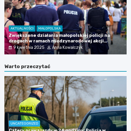
AKTUALNOŚCI
MAŁOPOLSKA
Zwiększone działania małopolskiej policji na
drogach w ramach międzynarodowej akcji
"Prędkość"
9 kwietnia 2025
Anna Kowalczyk
Warto przeczytać
UNCATEGORIZED
Cztery prawa jazdy w 24 godziny: Policja w