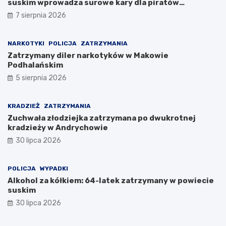
suskim wprowadza surowe kary dla piratów
drogowych!
7 sierpnia 2026
NARKOTYKI
POLICJA
ZATRZYMANIA
Zatrzymany diler narkotyków w Makowie
Podhalańskim
5 sierpnia 2026
KRADZIEŻ
ZATRZYMANIA
Zuchwała złodziejka zatrzymana po dwukrotnej
kradzieży w Andrychowie
30 lipca 2026
POLICJA
WYPADKI
Alkohol za kółkiem: 64-latek zatrzymany w powiecie
suskim
30 lipca 2026
Z
Z
M
n
j
o