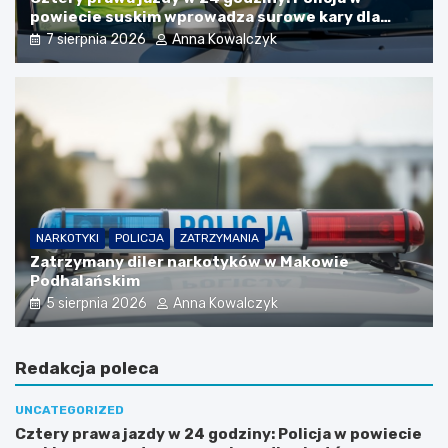
powiecie suskim wprowadza surowe kary dla
piratów drogowych!
7 sierpnia 2026
Anna Kowalczyk
NARKOTYKI
POLICJA
ZATRZYMANIA
Zatrzymany diler narkotyków w Makowie
Podhalańskim
5 sierpnia 2026
Anna Kowalczyk
Redakcja poleca
UNCATEGORIZED
Cztery prawa jazdy w 24 godziny: Policja w powiecie