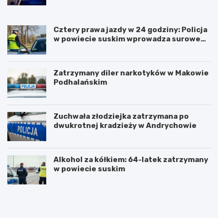
m
o
p
a
n
r
l
c
z
n
i
e
Cztery prawa jazdy w 24 godziny: Policja
o
e
p
w powiecie suskim wprowadza surowe
ś
r
kary dla piratów drogowych!
c
a
i
w
Zatrzymany diler narkotyków w Makowie
p
a
Podhalańskim
o
w
p
M
a
a
n
ł
Zuchwała złodziejka zatrzymana po
d
o
dwukrotnej kradzieży w Andrychowie
e
p
m
o
i
l
i
s
Alkohol za kółkiem: 64-latek zatrzymany
c
w powiecie suskim
e
Z
U
w
d
i
z
ę
i