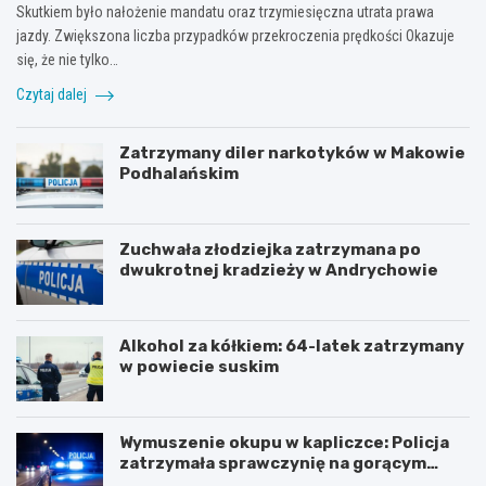
Skutkiem było nałożenie mandatu oraz trzymiesięczna utrata prawa
u
s
M
m
k
a
jazdy. Zwiększona liczba przypadków przekroczenia prędkości Okazuje
A
i
c
się, że nie tylko…
u
:
h
Czytaj dalej
s
N
a
c
o
r
h
w
s
Zatrzymany diler narkotyków w Makowie
w
a
k
Podhalańskim
i
a
i
t
t
e
z
r
g
–
a
o
Zuchwała złodziejka zatrzymana po
p
k
–
dwukrotnej kradzieży w Andrychowie
o
c
n
w
j
a
r
a
j
ó
n
d
Alkohol za kółkiem: 64-latek zatrzymany
t
a
ł
w powiecie suskim
d
h
u
o
o
ż
n
r
s
Wymuszenie okupu w kapliczce: Policja
o
y
z
zatrzymała sprawczynię na gorącym
r
z
a
uczynku