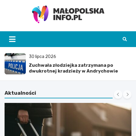
Skip
to
content
Małopolska Info
30 lipca 2026
Zuchwała złodziejka zatrzymana po
dwukrotnej kradzieży w Andrychowie
Aktualności