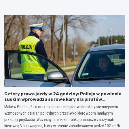
a
a
s
c
w
t
z
i
i
n
s
m
y
k
.
w
o
K
z
t
a
r
u
r
o
r
d
s
y
y
t
s
n
o
t
a
d
y
ł
w
c
a
i
z
F
e
n
r
d
e
a
Cztery prawa jazdy w 24 godziny: Policja w powiecie
z
M
n
suskim wprowadza surowe kary dla piratów
i
a
c
drogowych!
n
ł
i
Maków Podhalański oraz okoliczne miejscowości stały się miejscem
M
o
s
wzmożonych działań policyjnych przeciwko kierowcom łamiącym
u
p
z
przepisy prędkości. Wczesnym rankiem funkcjonariusze zatrzymali
z
o
k
kierowcę Volkswagena, który w terenie zabudowanym pędził 102 km/h.
e
l
a