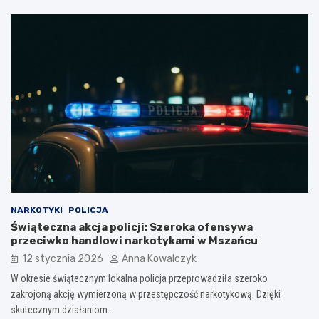
NARKOTYKI
POLICJA
Świąteczna akcja policji: Szeroka ofensywa
przeciwko handlowi narkotykami w Mszańcu
12 stycznia 2026
Anna Kowalczyk
W okresie świątecznym lokalna policja przeprowadziła szeroko
zakrojoną akcję wymierzoną w przestępczość narkotykową. Dzięki
skutecznym działaniom…