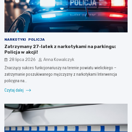
NARKOTYKI
POLICJA
Zatrzymany 27-latek z narkotykami na parkingu:
Policja w akcji!
28 lipca 2026
Anna Kowalczyk
Znaczący sukces funkcjonariuszy na terenie powiatu wielickiego –
zatrzymanie poszukiwanego mężczyzny z narkotykami Interwencja
policyjna na…
Czytaj dalej