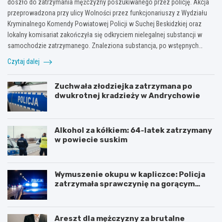
doszło do zatrzymania mężczyzny poszukiwanego przez policję. Akcja
przeprowadzona przy ulicy Wolności przez funkcjonariuszy z Wydziału
Kryminalnego Komendy Powiatowej Policji w Suchej Beskidzkiej oraz
lokalny komisariat zakończyła się odkryciem nielegalnej substancji w
samochodzie zatrzymanego. Znaleziona substancja, po wstępnych…
Czytaj dalej
Zuchwała złodziejka zatrzymana po
dwukrotnej kradzieży w Andrychowie
Alkohol za kółkiem: 64-latek zatrzymany
w powiecie suskim
Wymuszenie okupu w kapliczce: Policja
zatrzymała sprawczynię na gorącym
uczynku
Areszt dla mężczyzny za brutalne