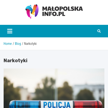
Skip
to
content
Małopolska Info
Home
Blog
Narkotyki
Narkotyki