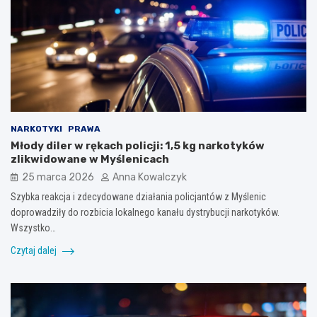
NARKOTYKI
PRAWA
Młody diler w rękach policji: 1,5 kg narkotyków
zlikwidowane w Myślenicach
25 marca 2026
Anna Kowalczyk
Szybka reakcja i zdecydowane działania policjantów z Myślenic
doprowadziły do rozbicia lokalnego kanału dystrybucji narkotyków.
Wszystko…
Czytaj dalej