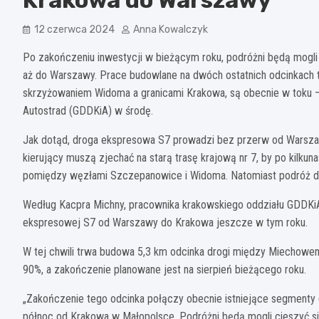
12 czerwca 2024
Anna Kowalczyk
Po zakończeniu inwestycji w bieżącym roku, podróżni będą mogli
aż do Warszawy. Prace budowlane na dwóch ostatnich odcinkac
skrzyżowaniem Widoma a granicami Krakowa, są obecnie w toku – 
Autostrad (GDDKiA) w środę.
Jak dotąd, droga ekspresowa S7 prowadzi bez przerw od Warsza
kierujący muszą zjechać na starą trasę krajową nr 7, by po kilku
pomiędzy węzłami Szczepanowice i Widoma. Natomiast podróż do 
Według Kacpra Michny, pracownika krakowskiego oddziału GDDKiA, 
ekspresowej S7 od Warszawy do Krakowa jeszcze w tym roku.
W tej chwili trwa budowa 5,3 km odcinka drogi między Miechow
90%, a zakończenie planowane jest na sierpień bieżącego roku.
„Zakończenie tego odcinka połączy obecnie istniejące segmenty 
północ od Krakowa w Małopolsce. Podróżni będą mogli cieszyć 