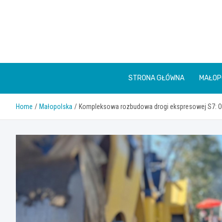
Skip
to
content
STRONA GŁÓWNA
MAŁOP
Home
Małopolska
Kompleksowa rozbudowa drogi ekspresowej S7: 