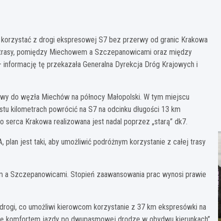
 korzystać z drogi ekspresowej S7 bez przerwy od granic Krakowa
h trasy, pomiędzy Miechowem a Szczepanowicami oraz między
informację tę przekazała Generalna Dyrekcja Dróg Krajowych i
wy do węzła Miechów na północy Małopolski. W tym miejscu
nastu kilometrach powrócić na S7 na odcinku długości 13 km
serca Krakowa realizowana jest nadal poprzez „starą” dk7.
plan jest taki, aby umożliwić podróżnym korzystanie z całej trasy
em a Szczepanowicami. Stopień zaawansowania prac wynosi prawie
drogi, co umożliwi kierowcom korzystanie z 37 km ekspresówki na
się komfortem jazdy po dwupasmowej drodze w obydwu kierunkach”