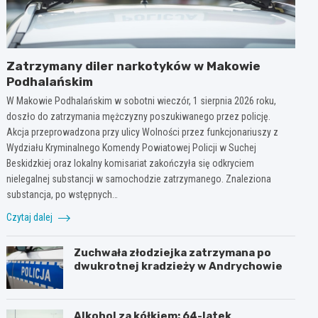
Zatrzymany diler narkotyków w Makowie
Podhalańskim
W Makowie Podhalańskim w sobotni wieczór, 1 sierpnia 2026 roku,
doszło do zatrzymania mężczyzny poszukiwanego przez policję.
Akcja przeprowadzona przy ulicy Wolności przez funkcjonariuszy z
Wydziału Kryminalnego Komendy Powiatowej Policji w Suchej
Beskidzkiej oraz lokalny komisariat zakończyła się odkryciem
nielegalnej substancji w samochodzie zatrzymanego. Znaleziona
substancja, po wstępnych…
Czytaj dalej
Zuchwała złodziejka zatrzymana po
dwukrotnej kradzieży w Andrychowie
Alkohol za kółkiem: 64-latek