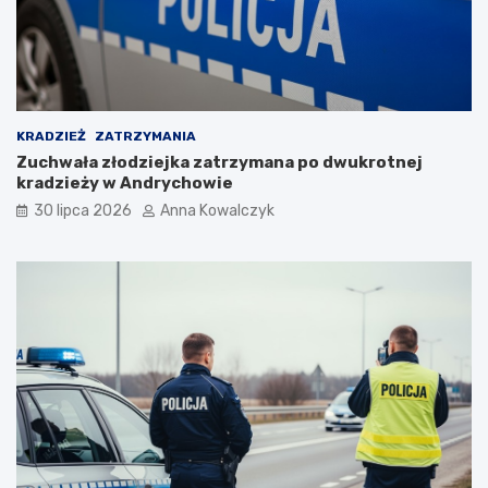
i
p
o
p
a
n
d
KRADZIEŻ
ZATRZYMANIA
e
Zuchwała złodziejka zatrzymana po dwukrotnej
m
kradzieży w Andrychowie
i
30 lipca 2026
Anna Kowalczyk
i