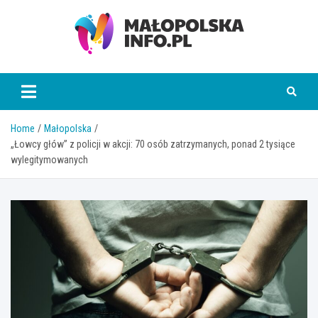
Skip
to
content
Małopolska Info
Home
Małopolska
„Łowcy głów” z policji w akcji: 70 osób zatrzymanych, ponad 2 tysiące
wylegitymowanych