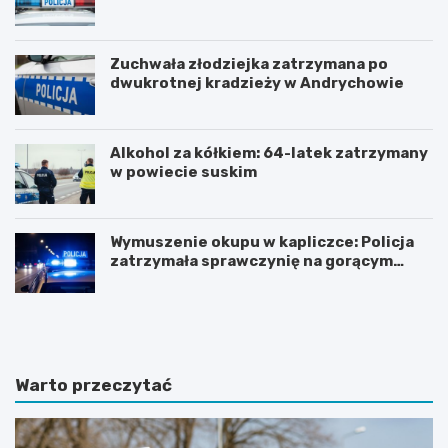
Zuchwała złodziejka zatrzymana po
dwukrotnej kradzieży w Andrychowie
Alkohol za kółkiem: 64-latek zatrzymany
w powiecie suskim
Wymuszenie okupu w kapliczce: Policja
zatrzymała sprawczynię na gorącym
uczynku
Z
Z
n
j
a
a
c
w
z
i
Warto przeczytać
n
s
y
k
w
o
z
t