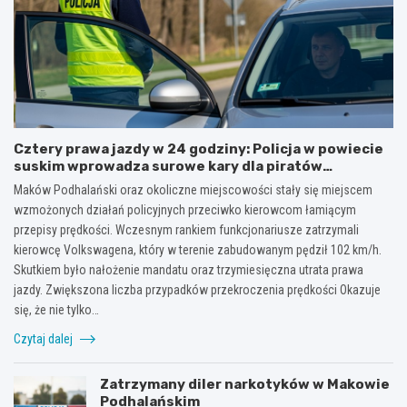
Cztery prawa jazdy w 24 godziny: Policja w powiecie
suskim wprowadza surowe kary dla piratów
drogowych!
Maków Podhalański oraz okoliczne miejscowości stały się miejscem
wzmożonych działań policyjnych przeciwko kierowcom łamiącym
przepisy prędkości. Wczesnym rankiem funkcjonariusze zatrzymali
kierowcę Volkswagena, który w terenie zabudowanym pędził 102 km/h.
Skutkiem było nałożenie mandatu oraz trzymiesięczna utrata prawa
jazdy. Zwiększona liczba przypadków przekroczenia prędkości Okazuje
się, że nie tylko…
Czytaj dalej
Zatrzymany diler narkotyków w Makowie
Podhalańskim