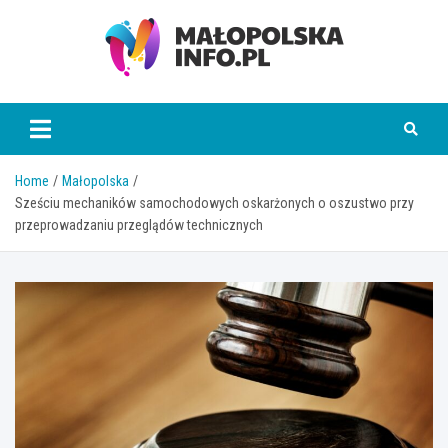
Skip
to
content
Małopolska Info
Home
Małopolska
Sześciu mechaników samochodowych oskarżonych o oszustwo przy
przeprowadzaniu przeglądów technicznych