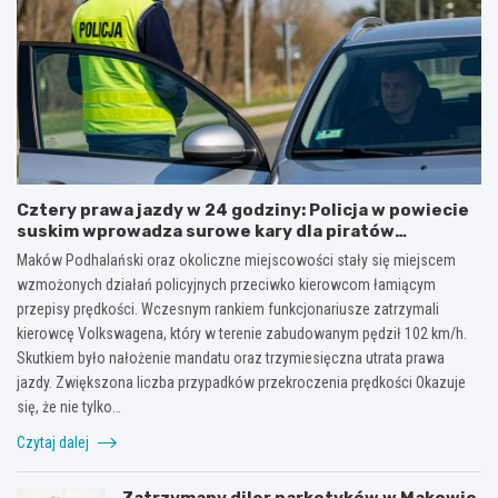
Cztery prawa jazdy w 24 godziny: Policja w powiecie
suskim wprowadza surowe kary dla piratów
drogowych!
Maków Podhalański oraz okoliczne miejscowości stały się miejscem
wzmożonych działań policyjnych przeciwko kierowcom łamiącym
przepisy prędkości. Wczesnym rankiem funkcjonariusze zatrzymali
kierowcę Volkswagena, który w terenie zabudowanym pędził 102 km/h.
Skutkiem było nałożenie mandatu oraz trzymiesięczna utrata prawa
jazdy. Zwiększona liczba przypadków przekroczenia prędkości Okazuje
się, że nie tylko…
Czytaj dalej
Zatrzymany diler narkotyków w Makowie