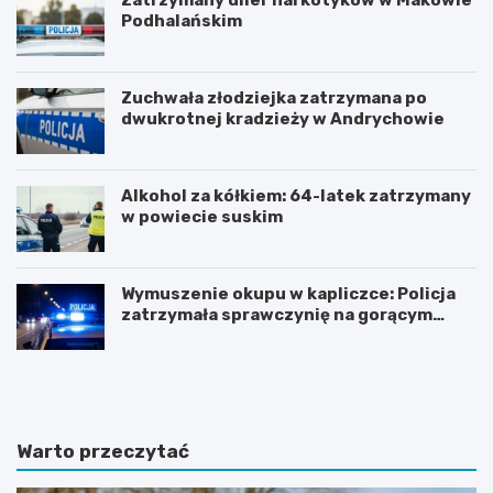
Podhalańskim
Zuchwała złodziejka zatrzymana po
dwukrotnej kradzieży w Andrychowie
Alkohol za kółkiem: 64-latek zatrzymany
w powiecie suskim
Wymuszenie okupu w kapliczce: Policja
zatrzymała sprawczynię na gorącym
uczynku
Z
Z
n
j
a
a
c
w
z
i
Warto przeczytać
n
s
y
k
w
o