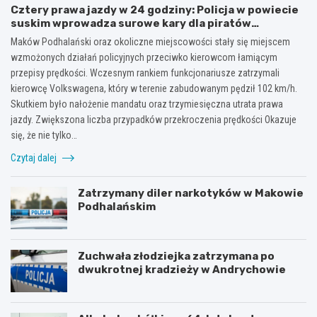
Cztery prawa jazdy w 24 godziny: Policja w powiecie
suskim wprowadza surowe kary dla piratów
drogowych!
Maków Podhalański oraz okoliczne miejscowości stały się miejscem
wzmożonych działań policyjnych przeciwko kierowcom łamiącym
przepisy prędkości. Wczesnym rankiem funkcjonariusze zatrzymali
kierowcę Volkswagena, który w terenie zabudowanym pędził 102 km/h.
Skutkiem było nałożenie mandatu oraz trzymiesięczna utrata prawa
jazdy. Zwiększona liczba przypadków przekroczenia prędkości Okazuje
się, że nie tylko…
Czytaj dalej
Zatrzymany diler narkotyków w Makowie
Podhalańskim
Zuchwała złodziejka zatrzymana po
dwukrotnej kradzieży w Andrychowie