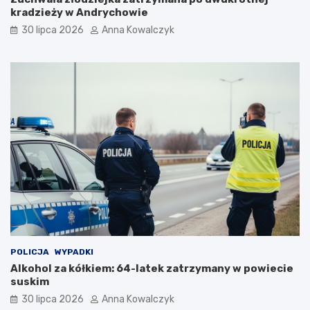
m
kradzieży w Andrychowie
i
30 lipca 2026
Anna Kowalczyk
i
POLICJA
WYPADKI
Alkohol za kółkiem: 64-latek zatrzymany w powiecie
suskim
30 lipca 2026
Anna Kowalczyk