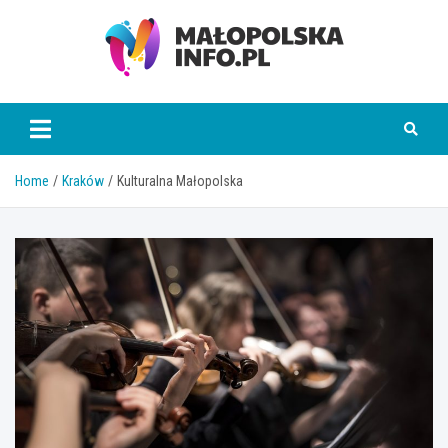
Skip
to
content
Małopolska Info
Home
Kraków
Kulturalna Małopolska