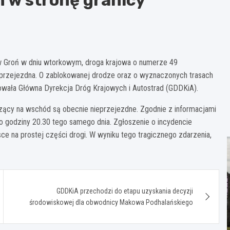
e w Groń w dniu wtorkowym, droga krajowa o numerze 49
eprzejezdna. O zablokowanej drodze oraz o wyznaczonych trasach
wała Główna Dyrekcja Dróg Krajowych i Autostrad (GDDKiA).
adzący na wschód są obecnie nieprzejezdne. Zgodnie z informacjami
 godziny 20.30 tego samego dnia. Zgłoszenie o incydencie
ce na prostej części drogi. W wyniku tego tragicznego zdarzenia,
GDDKiA przechodzi do etapu uzyskania decyzji
środowiskowej dla obwodnicy Makowa Podhalańskiego