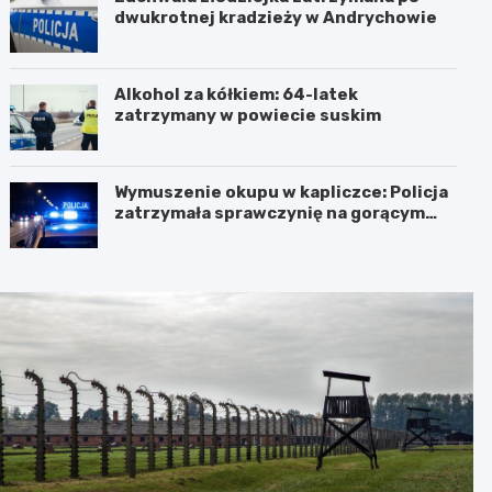
dwukrotnej kradzieży w Andrychowie
Alkohol za kółkiem: 64-latek
zatrzymany w powiecie suskim
Wymuszenie okupu w kapliczce: Policja
zatrzymała sprawczynię na gorącym
uczynku