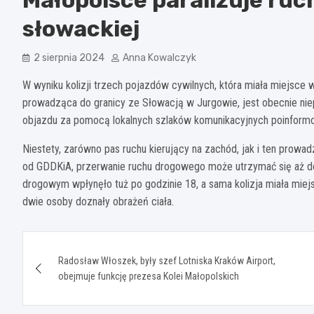
słowackiej
2 sierpnia 2024
Anna Kowalczyk
W wyniku kolizji trzech pojazdów cywilnych, która miała miejsc
prowadząca do granicy ze Słowacją w Jurgowie, jest obecnie ni
objazdu za pomocą lokalnych szlaków komunikacyjnych poinformo
Niestety, zarówno pas ruchu kierujący na zachód, jak i ten prow
od GDDKiA, przerwanie ruchu drogowego może utrzymać się aż do
drogowym wpłynęło tuż po godzinie 18, a sama kolizja miała miejs
dwie osoby doznały obrażeń ciała.
Nawigacja
Radosław Włoszek, były szef Lotniska Kraków Airport,
wpisu
obejmuje funkcję prezesa Kolei Małopolskich