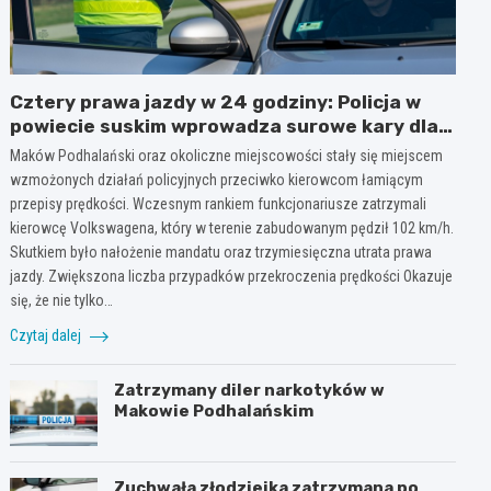
Cztery prawa jazdy w 24 godziny: Policja w
powiecie suskim wprowadza surowe kary dla
piratów drogowych!
Maków Podhalański oraz okoliczne miejscowości stały się miejscem
wzmożonych działań policyjnych przeciwko kierowcom łamiącym
przepisy prędkości. Wczesnym rankiem funkcjonariusze zatrzymali
kierowcę Volkswagena, który w terenie zabudowanym pędził 102 km/h.
Skutkiem było nałożenie mandatu oraz trzymiesięczna utrata prawa
jazdy. Zwiększona liczba przypadków przekroczenia prędkości Okazuje
się, że nie tylko…
Czytaj dalej
Zatrzymany diler narkotyków w
Makowie Podhalańskim
Zuchwała złodziejka zatrzymana po