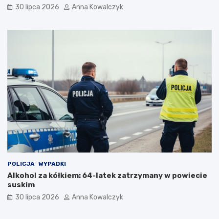
o
o
30 lipca 2026
Anna Kowalczyk
n
r
o
y
r
z
m
o
a
n
l
c
n
i
o
e
ś
c
i
p
o
p
a
n
d
POLICJA
WYPADKI
e
Alkohol za kółkiem: 64-latek zatrzymany w powiecie
m
suskim
i
30 lipca 2026
Anna Kowalczyk
i