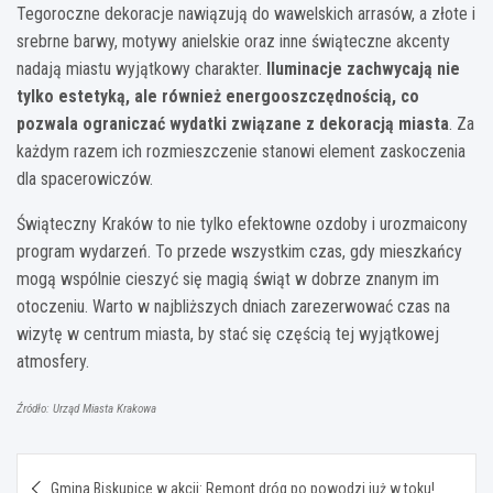
Tegoroczne dekoracje nawiązują do wawelskich arrasów, a złote i
srebrne barwy, motywy anielskie oraz inne świąteczne akcenty
nadają miastu wyjątkowy charakter.
Iluminacje zachwycają nie
tylko estetyką, ale również energooszczędnością, co
pozwala ograniczać wydatki związane z dekoracją miasta
. Za
każdym razem ich rozmieszczenie stanowi element zaskoczenia
dla spacerowiczów.
Świąteczny Kraków to nie tylko efektowne ozdoby i urozmaicony
program wydarzeń. To przede wszystkim czas, gdy mieszkańcy
mogą wspólnie cieszyć się magią świąt w dobrze znanym im
otoczeniu. Warto w najbliższych dniach zarezerwować czas na
wizytę w centrum miasta, by stać się częścią tej wyjątkowej
atmosfery.
Źródło: Urząd Miasta Krakowa
Nawigacja
Gmina Biskupice w akcji: Remont dróg po powodzi już w toku!