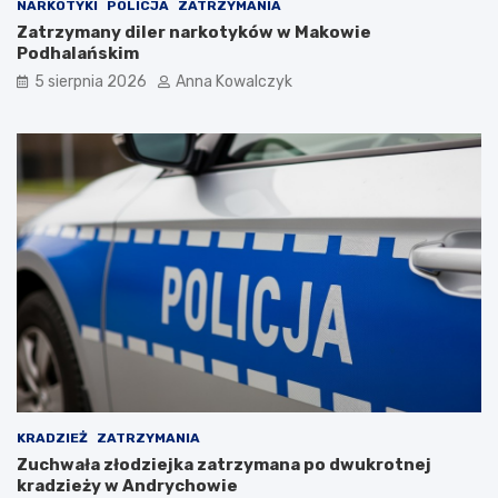
n
ł
NARKOTYKI
POLICJA
ZATRZYMANIA
M
o
Zatrzymany diler narkotyków w Makowie
u
p
Podhalańskim
z
o
5 sierpnia 2026
Anna Kowalczyk
e
l
u
s
m
k
A
i
u
:
s
N
c
o
h
w
w
a
i
a
t
t
z
r
–
a
p
k
o
c
w
j
r
a
KRADZIEŻ
ZATRZYMANIA
ó
n
Zuchwała złodziejka zatrzymana po dwukrotnej
t
a
kradzieży w Andrychowie
d
h