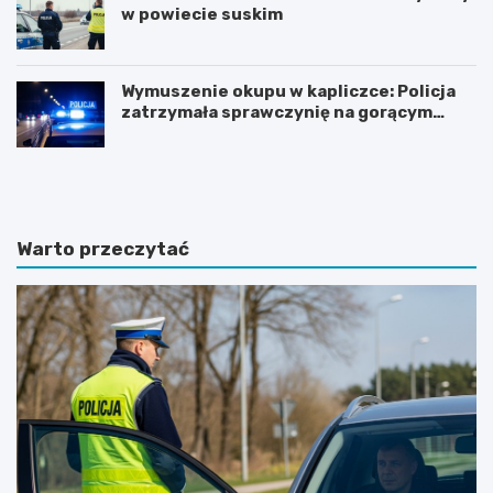
w powiecie suskim
Wymuszenie okupu w kapliczce: Policja
zatrzymała sprawczynię na gorącym
uczynku
Z
Z
n
j
a
a
c
w
z
i
Warto przeczytać
n
s
y
k
w
o
z
t
r
u
o
r
s
y
t
s
o
t
d
y
w
c
i
z