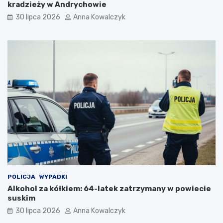
m
kradzieży w Andrychowie
i
30 lipca 2026
Anna Kowalczyk
i
POLICJA
WYPADKI
Alkohol za kółkiem: 64-latek zatrzymany w powiecie
suskim
30 lipca 2026
Anna Kowalczyk