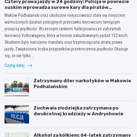
Cztery prawa jazdy w 24 godziny: Policja w powiecie
suskim wprowadza surowe kary dla piratów
drogowych!
Maków Podhalański oraz okoliczne miejscowości stały się miejscem
wzmożonych działań policyjnych przeciwko kierowcom łamiącym
przepisy prędkości. Wczesnym rankiem funkcjonariusze zatrzymali
kierowcę Volkswagena, który w terenie zabudowanym pędził 102 km/h.
Skutkiem było nałożenie mandatu oraz trzymiesięczna utrata prawa
jazdy. Zwiększona liczba przypadków przekroczenia prędkości Okazuje
się, że nie tylko…
Czytaj dalej
Zatrzymany diler narkotyków w Makowie
Podhalańskim
Zuchwała złodziejka zatrzymana po
dwukrotnej kradzieży w Andrychowie
Alkohol za kółkiem: 64-latek zatrzymany