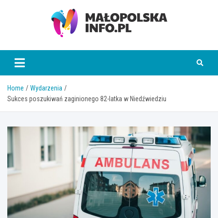
Skip
to
content
Małopolska Info
Home
Wydarzenia
Sukces poszukiwań zaginionego 82-latka w Niedźwiedziu