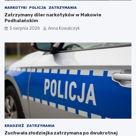
r
a
NARKOTYKI
POLICJA
ZATRZYMANIA
ó
n
Zatrzymany diler narkotyków w Makowie
t
a
Podhalańskim
d
h
o
o
5 sierpnia 2026
Anna Kowalczyk
n
r
o
y
r
z
m
o
a
n
l
c
n
i
o
e
ś
c
i
p
o
p
a
n
d
KRADZIEŻ
ZATRZYMANIA
e
Zuchwała złodziejka zatrzymana po dwukrotnej