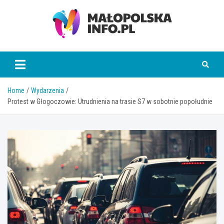
Skip
to
content
Małopolska Info
Home
Wydarzenia
Protest w Głogoczowie: Utrudnienia na trasie S7 w sobotnie popołudnie