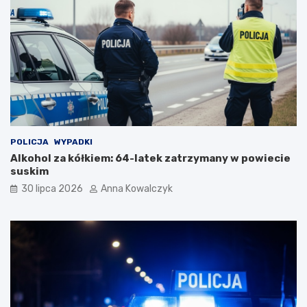
n
i
o
e
ś
c
i
p
o
p
a
n
d
POLICJA
WYPADKI
e
Alkohol za kółkiem: 64-latek zatrzymany w powiecie
m
suskim
i
30 lipca 2026
Anna Kowalczyk
i