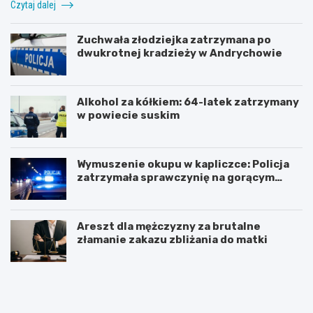
Czytaj dalej
Zuchwała złodziejka zatrzymana po
dwukrotnej kradzieży w Andrychowie
Alkohol za kółkiem: 64-latek zatrzymany
w powiecie suskim
Wymuszenie okupu w kapliczce: Policja
zatrzymała sprawczynię na gorącym
uczynku
Areszt dla mężczyzny za brutalne
złamanie zakazu zbliżania do matki
Z
Z
n
j
a
a
c
w
z
i