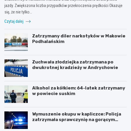
jazdy. Zwiększona liczba przypadków przekroczenia prędkości Okazuje
się, że nie tylko…
Czytaj dalej
Zatrzymany diler narkotyków w Makowie
Podhalańskim
Zuchwała złodziejka zatrzymana po
dwukrotnej kradzieży w Andrychowie
Alkohol za kółkiem: 64-latek zatrzymany
w powiecie suskim
Wymuszenie okupu w kapliczce: Policja
zatrzymała sprawczynię na gorącym
uczynku
Z
Z