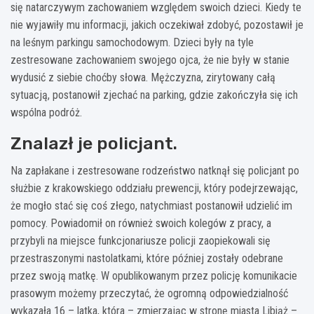
się natarczywym zachowaniem względem swoich dzieci. Kiedy te
nie wyjawiły mu informacji, jakich oczekiwał zdobyć, pozostawił je
na leśnym parkingu samochodowym. Dzieci były na tyle
zestresowane zachowaniem swojego ojca, że nie były w stanie
wydusić z siebie choćby słowa. Mężczyzna, zirytowany całą
sytuacją, postanowił zjechać na parking, gdzie zakończyła się ich
wspólna podróż.
Znalazł je policjant.
Na zapłakane i zestresowane rodzeństwo natknął się policjant po
służbie z krakowskiego oddziału prewencji, który podejrzewając,
że mogło stać się coś złego, natychmiast postanowił udzielić im
pomocy. Powiadomił on również swoich kolegów z pracy, a
przybyli na miejsce funkcjonariusze policji zaopiekowali się
przestraszonymi nastolatkami, które później zostały odebrane
przez swoją matkę. W opublikowanym przez policję komunikacie
prasowym możemy przeczytać, że ogromną odpowiedzialność
wykazała 16 – latka, która – zmierzając w stronę miasta Libiąż –