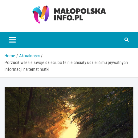
Skip
to
content
Małopolska Info
Home
Aktualności
Porzucił w lesie swoje dzieci, bo te nie chciały udzielić mu prywatnych
informacji na temat matki