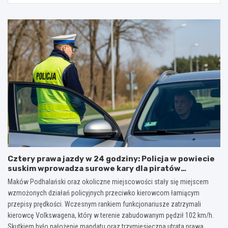
Cztery prawa jazdy w 24 godziny: Policja w powiecie
suskim wprowadza surowe kary dla piratów
drogowych!
Maków Podhalański oraz okoliczne miejscowości stały się miejscem
wzmożonych działań policyjnych przeciwko kierowcom łamiącym
przepisy prędkości. Wczesnym rankiem funkcjonariusze zatrzymali
kierowcę Volkswagena, który w terenie zabudowanym pędził 102 km/h.
Skutkiem było nałożenie mandatu oraz trzymiesięczna utrata prawa