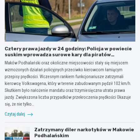
Cztery prawa jazdy w 24 godziny: Policja w powiecie
suskim wprowadza surowe kary dla piratów
drogowych!
Maków Podhalański oraz okoliczne miejscowości stały się miejscem
wzmożonych działań policyjnych przeciwko kierowcom łamiącym
przepisy prędkości. Wczesnym rankiem funkcjonariusze zatrzymali
kierowcę Volkswagena, który w terenie zabudowanym pędził 102 km/h.
Skutkiem było nałożenie mandatu oraz trzymiesięczna utrata prawa
jazdy. Zwiększona liczba przypadków przekroczenia prędkości Okazuje
się, że nie tylko…
Czytaj dalej
Zatrzymany diler narkotyków w Makowie
Podhalańskim