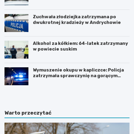
Zuchwała złodziejka zatrzymana po
dwukrotnej kradzieży w Andrychowie
Alkohol za kółkiem: 64-latek zatrzymany
w powiecie suskim
Wymuszenie okupu w kapliczce: Policja
zatrzymała sprawczynię na gorącym
uczynku
Z
Z
n
j
a
a
c
w
z
i
Warto przeczytać
n
s
y
k
w
o
z
t