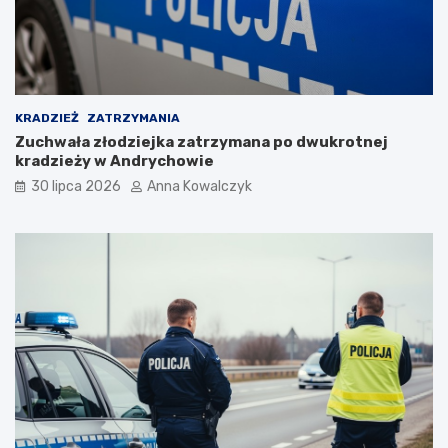
i
p
o
p
a
n
d
KRADZIEŻ
ZATRZYMANIA
e
Zuchwała złodziejka zatrzymana po dwukrotnej
m
kradzieży w Andrychowie
i
30 lipca 2026
Anna Kowalczyk
i