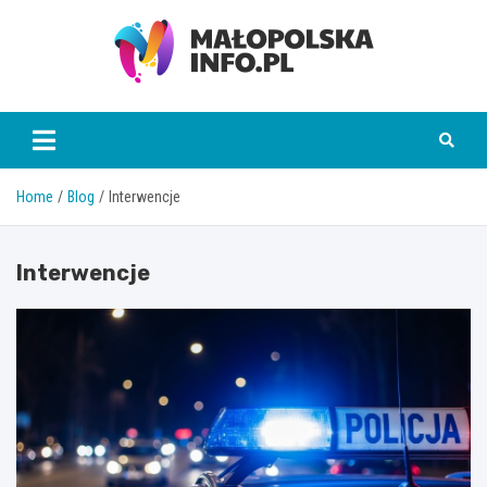
Skip
to
content
Małopolska Info
Home
Blog
Interwencje
Interwencje