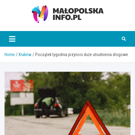
Skip
to
content
Małopolska Info
Home
Kraków
Początek tygodnia przynosi duże utrudnienia drogowe