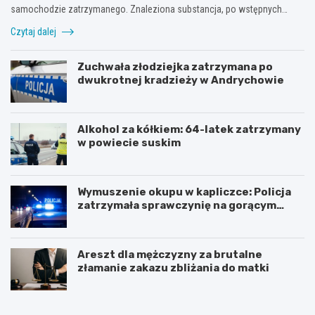
samochodzie zatrzymanego. Znaleziona substancja, po wstępnych…
Czytaj dalej
Zuchwała złodziejka zatrzymana po
dwukrotnej kradzieży w Andrychowie
Alkohol za kółkiem: 64-latek zatrzymany
w powiecie suskim
Wymuszenie okupu w kapliczce: Policja
zatrzymała sprawczynię na gorącym
uczynku
Areszt dla mężczyzny za brutalne
złamanie zakazu zbliżania do matki
Z
Z
n
j
a
a