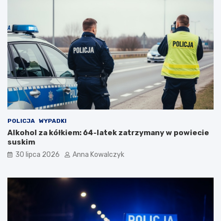
a
n
l
c
n
i
o
e
ś
c
i
p
o
p
a
n
d
POLICJA
WYPADKI
e
Alkohol za kółkiem: 64-latek zatrzymany w powiecie
m
suskim
i
30 lipca 2026
Anna Kowalczyk
i