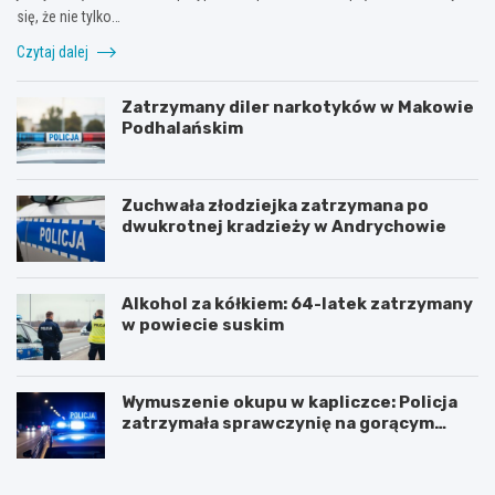
się, że nie tylko…
Czytaj dalej
Zatrzymany diler narkotyków w Makowie
Podhalańskim
Zuchwała złodziejka zatrzymana po
dwukrotnej kradzieży w Andrychowie
Alkohol za kółkiem: 64-latek zatrzymany
w powiecie suskim
Wymuszenie okupu w kapliczce: Policja
zatrzymała sprawczynię na gorącym
uczynku
Z
Z
n
j