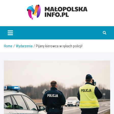
Skip
to
content
Małopolska Info
Home
Wydarzenia
Pijany kierowca w rękach policji!