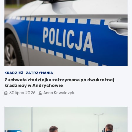
a
n
l
c
n
i
o
e
ś
c
i
p
o
p
a
n
d
KRADZIEŻ
ZATRZYMANIA
e
Zuchwała złodziejka zatrzymana po dwukrotnej
m
kradzieży w Andrychowie
i
30 lipca 2026
Anna Kowalczyk
i