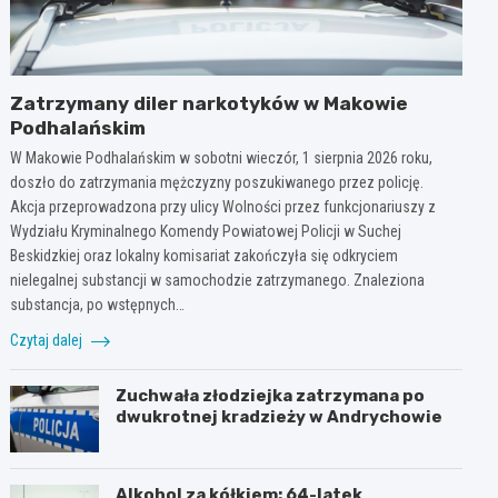
Zatrzymany diler narkotyków w Makowie
Podhalańskim
W Makowie Podhalańskim w sobotni wieczór, 1 sierpnia 2026 roku,
doszło do zatrzymania mężczyzny poszukiwanego przez policję.
Akcja przeprowadzona przy ulicy Wolności przez funkcjonariuszy z
Wydziału Kryminalnego Komendy Powiatowej Policji w Suchej
Beskidzkiej oraz lokalny komisariat zakończyła się odkryciem
nielegalnej substancji w samochodzie zatrzymanego. Znaleziona
substancja, po wstępnych…
Czytaj dalej
Zuchwała złodziejka zatrzymana po
dwukrotnej kradzieży w Andrychowie
Alkohol za kółkiem: 64-latek