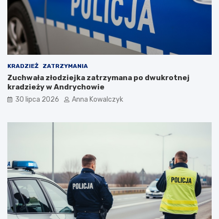
c
i
p
o
p
a
n
d
KRADZIEŻ
ZATRZYMANIA
e
Zuchwała złodziejka zatrzymana po dwukrotnej
m
kradzieży w Andrychowie
i
30 lipca 2026
Anna Kowalczyk
i