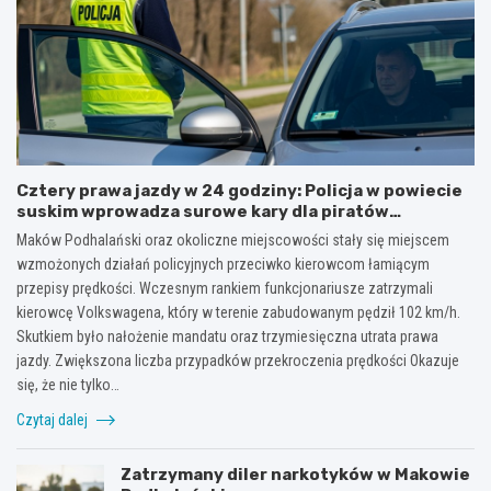
Cztery prawa jazdy w 24 godziny: Policja w powiecie
suskim wprowadza surowe kary dla piratów
drogowych!
Maków Podhalański oraz okoliczne miejscowości stały się miejscem
wzmożonych działań policyjnych przeciwko kierowcom łamiącym
przepisy prędkości. Wczesnym rankiem funkcjonariusze zatrzymali
kierowcę Volkswagena, który w terenie zabudowanym pędził 102 km/h.
Skutkiem było nałożenie mandatu oraz trzymiesięczna utrata prawa
jazdy. Zwiększona liczba przypadków przekroczenia prędkości Okazuje
się, że nie tylko…
Czytaj dalej
Zatrzymany diler narkotyków w Makowie