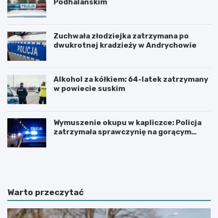
Podhalańskim
Zuchwała złodziejka zatrzymana po
dwukrotnej kradzieży w Andrychowie
Alkohol za kółkiem: 64-latek zatrzymany
w powiecie suskim
Wymuszenie okupu w kapliczce: Policja
zatrzymała sprawczynię na gorącym
uczynku
Z
Z
n
j
a
a
c
w
z
i
Warto przeczytać
n
s
y
k
w
o