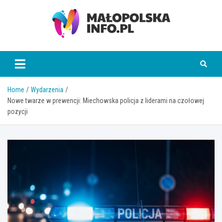
Skip
to
content
Małopolska Info
Home
Wydarzenia
Nowe twarze w prewencji: Miechowska policja z liderami na czołowej
pozycji