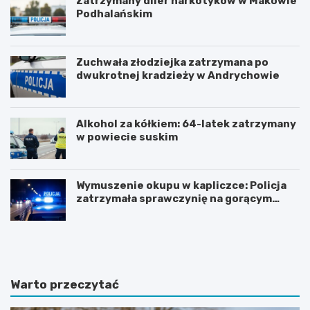
Zatrzymany diler narkotyków w Makowie
Podhalańskim
Zuchwała złodziejka zatrzymana po
dwukrotnej kradzieży w Andrychowie
Alkohol za kółkiem: 64-latek zatrzymany
w powiecie suskim
Wymuszenie okupu w kapliczce: Policja
zatrzymała sprawczynię na gorącym
uczynku
Z
Z
n
j
a
a
c
w
z
i
Warto przeczytać
n
s
y
k