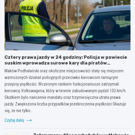
Cztery prawa jazdy w 24 godziny: Policja w powiecie
suskim wprowadza surowe kary dla piratów
drogowych!
Maków Podhalański oraz okoliczne miejscowości stały się miejscem
wzmożonych działań policyjnych przeciwko kierowcom łamiącym
przepisy prędkości. Wczesnym rankiem funkcjonariusze zatrzymali
kierowcę Volkswagena, który w terenie zabudowanym pędził 102 km/h.
Skutkiem było nałożenie mandatu oraz trzymiesięczna utrata prawa
jazdy. Zwiększona liczba przypadków przekroczenia prędkości Okazuje
się, że nie tylko…
Czytaj dalej