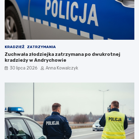
c
i
p
o
p
a
n
d
KRADZIEŻ
ZATRZYMANIA
e
Zuchwała złodziejka zatrzymana po dwukrotnej
m
kradzieży w Andrychowie
i
30 lipca 2026
Anna Kowalczyk
i