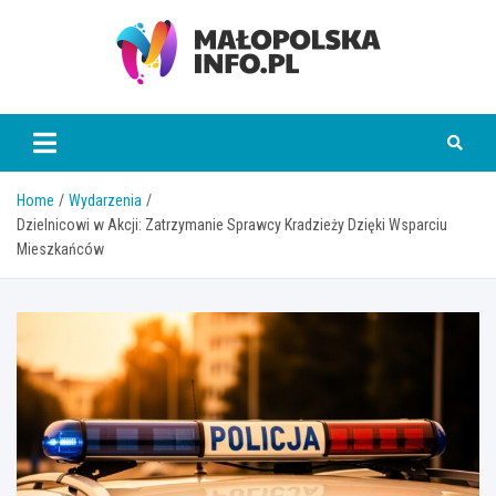
Skip
to
content
Małopolska Info
Home
Wydarzenia
Dzielnicowi w Akcji: Zatrzymanie Sprawcy Kradzieży Dzięki Wsparciu
Mieszkańców