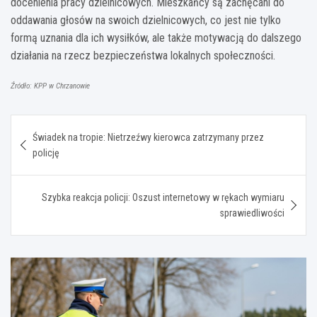
docenienia pracy dzielnicowych. Mieszkańcy są zachęcani do
oddawania głosów na swoich dzielnicowych, co jest nie tylko
formą uznania dla ich wysiłków, ale także motywacją do dalszego
działania na rzecz bezpieczeństwa lokalnych społeczności.
Źródło: KPP w Chrzanowie
Nawigacja
Świadek na tropie: Nietrzeźwy kierowca zatrzymany przez
wpisu
policję
Szybka reakcja policji: Oszust internetowy w rękach wymiaru
sprawiedliwości