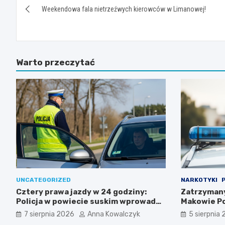
Weekendowa fala nietrzeźwych kierowców w Limanowej!
wpisu
Warto przeczytać
UNCATEGORIZED
NARKOTYKI
Cztery prawa jazdy w 24 godziny:
Zatrzymany
Policja w powiecie suskim wprowadza
Makowie P
surowe kary dla piratów drogowych!
7 sierpnia 2026
Anna Kowalczyk
5 sierpnia