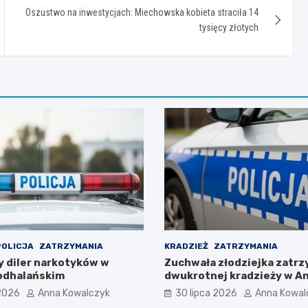
Oszustwo na inwestycjach: Miechowska kobieta straciła 14
tysięcy złotych
POLICJA
ZATRZYMANIA
KRADZIEŻ
ZATRZYMANIA
 diler narkotyków w
Zuchwała złodziejka zatr
odhalańskim
dwukrotnej kradzieży w A
 2026
Anna Kowalczyk
30 lipca 2026
Anna Kowal