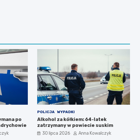
POLICJA
WYPADKI
zymana po
Alkohol za kółkiem: 64-latek
ndrychowie
zatrzymany w powiecie suskim
czyk
30 lipca 2026
Anna Kowalczyk