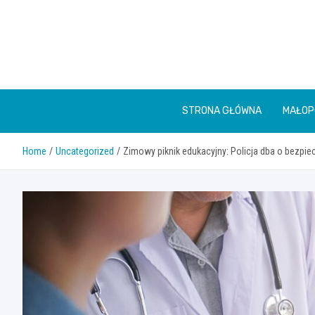
Skip
to
content
STRONA GŁÓWNA
MAŁOP
Home
Uncategorized
Zimowy piknik edukacyjny: Policja dba o bezpie