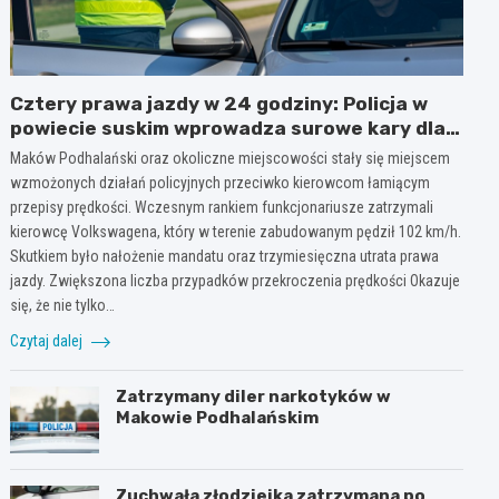
Cztery prawa jazdy w 24 godziny: Policja w
powiecie suskim wprowadza surowe kary dla
piratów drogowych!
Maków Podhalański oraz okoliczne miejscowości stały się miejscem
wzmożonych działań policyjnych przeciwko kierowcom łamiącym
przepisy prędkości. Wczesnym rankiem funkcjonariusze zatrzymali
kierowcę Volkswagena, który w terenie zabudowanym pędził 102 km/h.
Skutkiem było nałożenie mandatu oraz trzymiesięczna utrata prawa
jazdy. Zwiększona liczba przypadków przekroczenia prędkości Okazuje
się, że nie tylko…
Czytaj dalej
Zatrzymany diler narkotyków w
Makowie Podhalańskim
Zuchwała złodziejka zatrzymana po