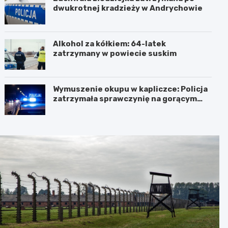
dwukrotnej kradzieży w Andrychowie
Alkohol za kółkiem: 64-latek
zatrzymany w powiecie suskim
Wymuszenie okupu w kapliczce: Policja
zatrzymała sprawczynię na gorącym
uczynku