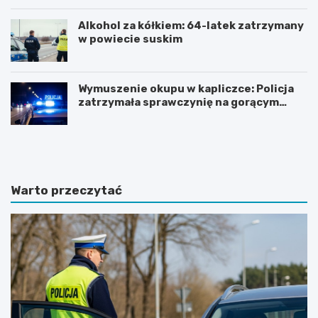
Alkohol za kółkiem: 64-latek zatrzymany
w powiecie suskim
Wymuszenie okupu w kapliczce: Policja
zatrzymała sprawczynię na gorącym
uczynku
Z
Z
n
j
a
a
c
w
z
i
Warto przeczytać
n
s
y
k
w
o
z
t
r
u
o
r
s
y
t
s
o
t
d
y