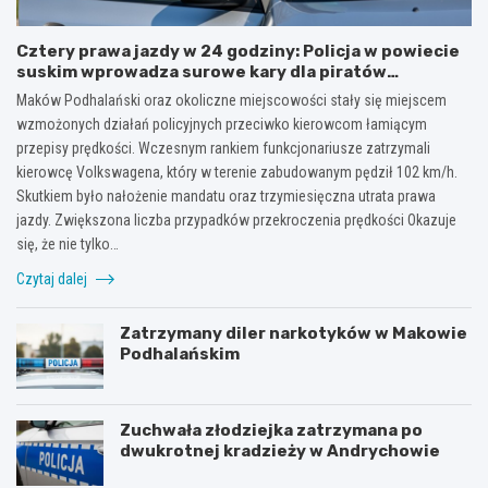
Cztery prawa jazdy w 24 godziny: Policja w powiecie
suskim wprowadza surowe kary dla piratów
drogowych!
Maków Podhalański oraz okoliczne miejscowości stały się miejscem
wzmożonych działań policyjnych przeciwko kierowcom łamiącym
przepisy prędkości. Wczesnym rankiem funkcjonariusze zatrzymali
kierowcę Volkswagena, który w terenie zabudowanym pędził 102 km/h.
Skutkiem było nałożenie mandatu oraz trzymiesięczna utrata prawa
jazdy. Zwiększona liczba przypadków przekroczenia prędkości Okazuje
się, że nie tylko…
Czytaj dalej
Zatrzymany diler narkotyków w Makowie
Podhalańskim
Zuchwała złodziejka zatrzymana po
dwukrotnej kradzieży w Andrychowie