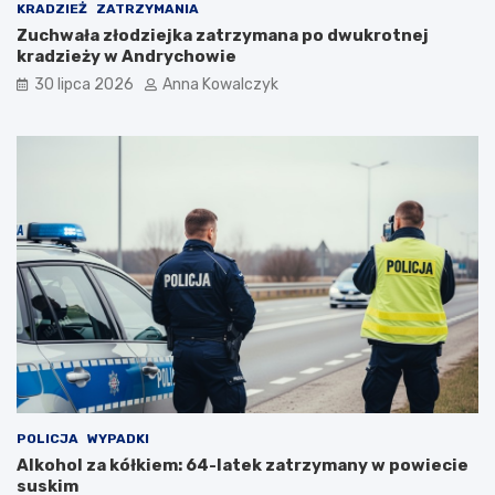
d
KRADZIEŻ
ZATRZYMANIA
e
Zuchwała złodziejka zatrzymana po dwukrotnej
m
kradzieży w Andrychowie
i
30 lipca 2026
Anna Kowalczyk
i
POLICJA
WYPADKI
Alkohol za kółkiem: 64-latek zatrzymany w powiecie
suskim