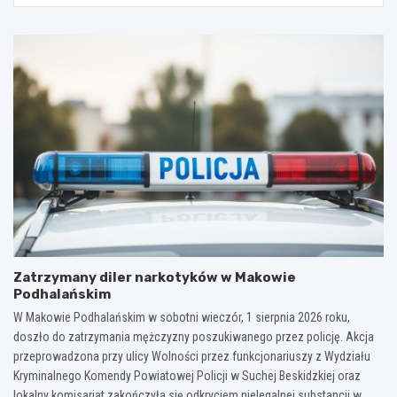
Zatrzymany diler narkotyków w Makowie
Podhalańskim
W Makowie Podhalańskim w sobotni wieczór, 1 sierpnia 2026 roku,
doszło do zatrzymania mężczyzny poszukiwanego przez policję. Akcja
przeprowadzona przy ulicy Wolności przez funkcjonariuszy z Wydziału
Kryminalnego Komendy Powiatowej Policji w Suchej Beskidzkiej oraz
lokalny komisariat zakończyła się odkryciem nielegalnej substancji w