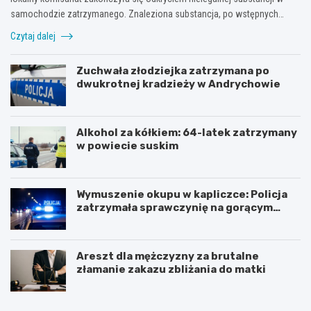
samochodzie zatrzymanego. Znaleziona substancja, po wstępnych…
Czytaj dalej
Zuchwała złodziejka zatrzymana po
dwukrotnej kradzieży w Andrychowie
Alkohol za kółkiem: 64-latek zatrzymany
w powiecie suskim
Wymuszenie okupu w kapliczce: Policja
zatrzymała sprawczynię na gorącym
uczynku
Areszt dla mężczyzny za brutalne
złamanie zakazu zbliżania do matki
Z
Z
n
j