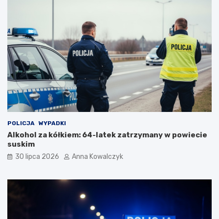
m
o
a
n
l
c
n
i
o
e
ś
c
i
p
o
p
a
n
d
POLICJA
WYPADKI
e
Alkohol za kółkiem: 64-latek zatrzymany w powiecie
m
suskim
i
30 lipca 2026
Anna Kowalczyk
i