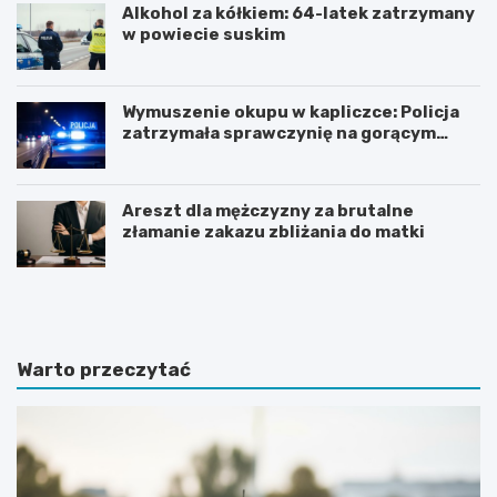
Alkohol za kółkiem: 64-latek zatrzymany
w powiecie suskim
Wymuszenie okupu w kapliczce: Policja
zatrzymała sprawczynię na gorącym
uczynku
Areszt dla mężczyzny za brutalne
złamanie zakazu zbliżania do matki
Z
Z
n
j
a
a
c
w
z
i
Warto przeczytać
n
s
y
k
w
o
z
t
r
u
o
r
s
y