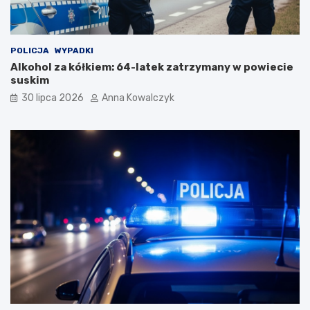
p
a
n
d
POLICJA
WYPADKI
e
Alkohol za kółkiem: 64-latek zatrzymany w powiecie
m
suskim
i
30 lipca 2026
Anna Kowalczyk
i