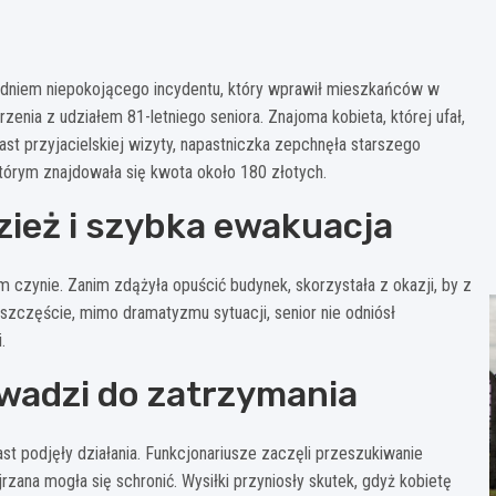
ci dniem niepokojącego incydentu, który wprawił mieszkańców w
nia z udziałem 81-letniego seniora. Znajoma kobieta, której ufał,
st przyjacielskiej wizyty, napastniczka zepchnęła starszego
tórym znajdowała się kwota około 180 złotych.
zież i szybka ewakuacja
m czynie. Zanim zdążyła opuścić budynek, skorzystała z okazji, by z
szczęście, mimo dramatyzmu sytuacji, senior nie odniósł
.
owadzi do zatrzymania
t podjęły działania. Funkcjonariusze zaczęli przeszukiwanie
zana mogła się schronić. Wysiłki przyniosły skutek, gdyż kobietę