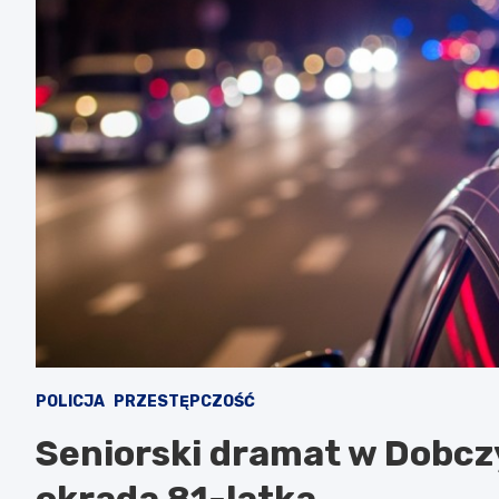
POLICJA
PRZESTĘPCZOŚĆ
Seniorski dramat w Dobc
okrada 81-latka