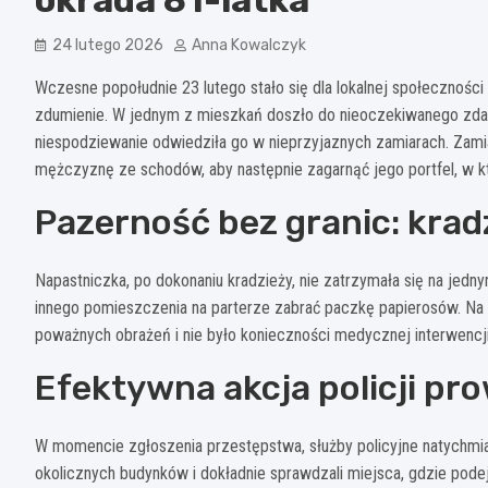
24 lutego 2026
Anna Kowalczyk
Wczesne popołudnie 23 lutego stało się dla lokalnej społecznoś
zdumienie. W jednym z mieszkań doszło do nieoczekiwanego zdarze
niespodziewanie odwiedziła go w nieprzyjaznych zamiarach. Zamia
mężczyznę ze schodów, aby następnie zagarnąć jego portfel, w k
Pazerność bez granic: krad
Napastniczka, po dokonaniu kradzieży, nie zatrzymała się na jedny
innego pomieszczenia na parterze zabrać paczkę papierosów. Na 
poważnych obrażeń i nie było konieczności medycznej interwencji
Efektywna akcja policji pr
W momencie zgłoszenia przestępstwa, służby policyjne natychmias
okolicznych budynków i dokładnie sprawdzali miejsca, gdzie podejr