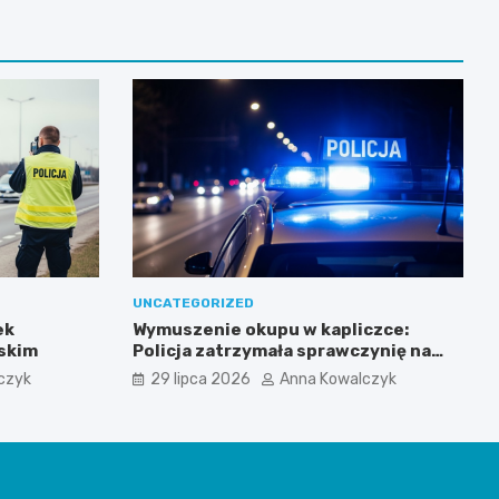
UNCATEGORIZED
ek
Wymuszenie okupu w kapliczce:
skim
Policja zatrzymała sprawczynię na
gorącym uczynku
czyk
29 lipca 2026
Anna Kowalczyk