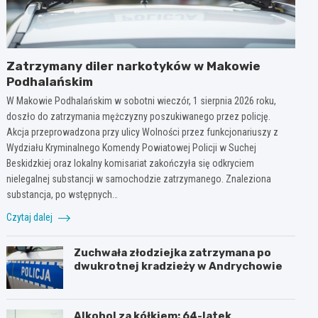
Zatrzymany diler narkotyków w Makowie
Podhalańskim
W Makowie Podhalańskim w sobotni wieczór, 1 sierpnia 2026 roku,
doszło do zatrzymania mężczyzny poszukiwanego przez policję.
Akcja przeprowadzona przy ulicy Wolności przez funkcjonariuszy z
Wydziału Kryminalnego Komendy Powiatowej Policji w Suchej
Beskidzkiej oraz lokalny komisariat zakończyła się odkryciem
nielegalnej substancji w samochodzie zatrzymanego. Znaleziona
substancja, po wstępnych…
Czytaj dalej
Zuchwała złodziejka zatrzymana po
dwukrotnej kradzieży w Andrychowie
Alkohol za kółkiem: 64-latek