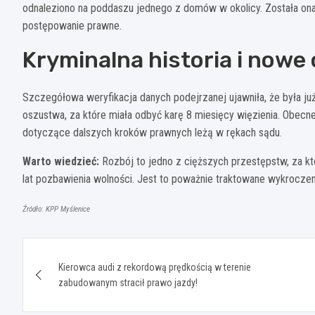
odnaleziono na poddaszu jednego z domów w okolicy. Została ona
postępowanie prawne.
Kryminalna historia i nowe
Szczegółowa weryfikacja danych podejrzanej ujawniła, że była ju
oszustwa, za które miała odbyć karę 8 miesięcy więzienia. Obecn
dotyczące dalszych kroków prawnych leżą w rękach sądu.
Warto wiedzieć:
Rozbój to jedno z cięższych przestępstw, za któ
lat pozbawienia wolności. Jest to poważnie traktowane wykroczen
Źródło: KPP Myślenice
Nawigacja
Kierowca audi z rekordową prędkością w terenie
wpisu
zabudowanym stracił prawo jazdy!