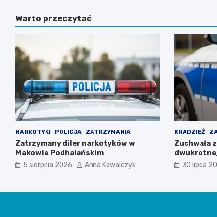
Warto przeczytać
NARKOTYKI
POLICJA
ZATRZYMANIA
KRADZIEŻ
Z
Zatrzymany diler narkotyków w
Zuchwała z
Makowie Podhalańskim
dwukrotnej
5 sierpnia 2026
Anna Kowalczyk
30 lipca 2