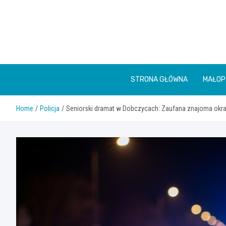
Skip
to
content
STRONA GŁÓWNA
MAŁOP
Home
Policja
Seniorski dramat w Dobczycach: Zaufana znajoma okra