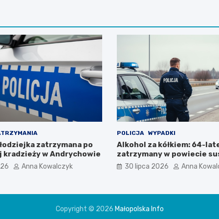
ATRZYMANIA
POLICJA
WYPADKI
łodziejka zatrzymana po
Alkohol za kółkiem: 64-lat
 kradzieży w Andrychowie
zatrzymany w powiecie su
026
Anna Kowalczyk
30 lipca 2026
Anna Kowal
Copyright © 2026
Małopolska Info