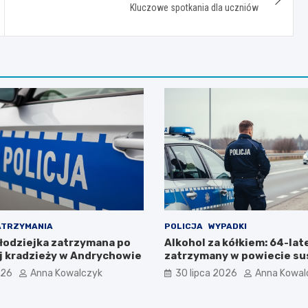
Kluczowe spotkania dla uczniów
ATRZYMANIA
POLICJA
WYPADKI
łodziejka zatrzymana po
Alkohol za kółkiem: 64-lat
 kradzieży w Andrychowie
zatrzymany w powiecie su
026
Anna Kowalczyk
30 lipca 2026
Anna Kowal