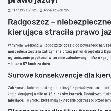
11 grudnia 2025
Anna Kowalczyk
Radgoszcz – niebezpieczne
kierująca straciła prawo ja
W miniony weekend w Radgoszczy doszło do poważnego narusze
mercedesa została zatrzymana przez patrol drogówki z Dąbr
ograniczenie prędkości w terenie zabudowanym
. Miernik prę
– to aż
o 57 km/h za dużo
.
Surowe konsekwencje dla kier
Zatrzymana kobieta musi się teraz liczyć z poważnymi sankcjami.
konto kierującej trafiło aż
13 punktów karnych
. Dodatkowo, funk
miesiące
. To środki, które mają skutecznie odstraszać przed ł