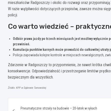
mieszkańców Radgoszczy i okolic do rozwagi oraz przypominają: 
W razie wątpliwości dotyczących przepisów, zawsze można sięgn
policji.
Co warto wiedzieć – praktycz
Odbiór prawa jazdy po trzech miesiącach jest możliwy wyłącznie 
przewinień.
Kumulacja punktów karnych może prowadzić do całkowitej utraty
Policja zapowiada kolejne kontrole w miejscach newralgicznych, zwła
Zdarzenie w Radgoszczy to przypomnienie, że nawet krótka chwil
konsekwencje. Odpowiedzialność i przestrzeganie limitów prędko
bezpiecznym dla wszystkich.
Źródło: KPP w Dąbrowie Tarnowskiej
Nawigacja
Pneumatyczne strzały na budowie – 20-latek w rękach