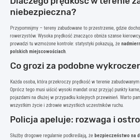
Dlaczego prędkość w terenie 
niebezpieczna?
Przypomnijmy – tereny zabudowane to przestrzenie, gdzie docho
rowerzystów. Wysoka prędkość znacząco obniża szanse kierowcy n
prowadzi tu wzmożone kontrole: statystyki pokazują, że
nadmiern
polskich miejscowościach
.
Co grozi za podobne wykrocze
Każda osoba, która przekroczy prędkość w terenie zabudowanym
Oprócz tego musi uiścić wysoki mandat oraz przyjąć punkty karn
pojazdami na dłużej w przypadku kolejnych przewinień. Warto pamię
wszystkim życie i zdrowie wszystkich uczestników ruchu.
Policja apeluje: rozwaga i ost
Służby drogowe regularnie podkreślają, że
bezpieczeństwo na d