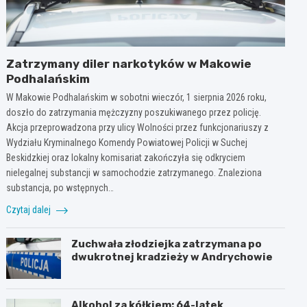
Zatrzymany diler narkotyków w Makowie
Podhalańskim
W Makowie Podhalańskim w sobotni wieczór, 1 sierpnia 2026 roku,
doszło do zatrzymania mężczyzny poszukiwanego przez policję.
Akcja przeprowadzona przy ulicy Wolności przez funkcjonariuszy z
Wydziału Kryminalnego Komendy Powiatowej Policji w Suchej
Beskidzkiej oraz lokalny komisariat zakończyła się odkryciem
nielegalnej substancji w samochodzie zatrzymanego. Znaleziona
substancja, po wstępnych…
Czytaj dalej
Zuchwała złodziejka zatrzymana po
dwukrotnej kradzieży w Andrychowie
Alkohol za kółkiem: 64-latek