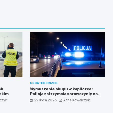
UNCATEGORIZED
ek
Wymuszenie okupu w kapliczce:
skim
Policja zatrzymała sprawczynię na
gorącym uczynku
czyk
29 lipca 2026
Anna Kowalczyk