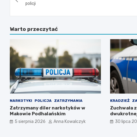
wpisu
policji
Warto przeczytać
NARKOTYKI
POLICJA
ZATRZYMANIA
KRADZIEŻ
Z
Zatrzymany diler narkotyków w
Zuchwała z
Makowie Podhalańskim
dwukrotnej
5 sierpnia 2026
Anna Kowalczyk
30 lipca 2