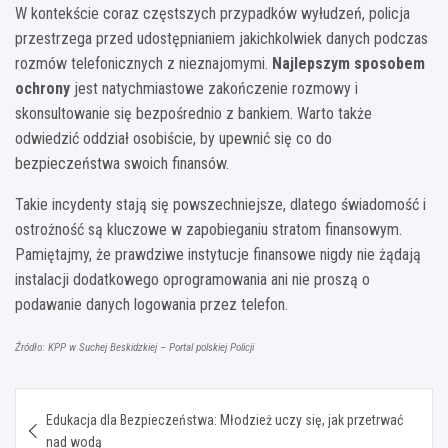
W kontekście coraz częstszych przypadków wyłudzeń, policja
przestrzega przed udostępnianiem jakichkolwiek danych podczas
rozmów telefonicznych z nieznajomymi.
Najlepszym sposobem
ochrony
jest natychmiastowe zakończenie rozmowy i
skonsultowanie się bezpośrednio z bankiem. Warto także
odwiedzić oddział osobiście, by upewnić się co do
bezpieczeństwa swoich finansów.
Takie incydenty stają się powszechniejsze, dlatego świadomość i
ostrożność są kluczowe w zapobieganiu stratom finansowym.
Pamiętajmy, że prawdziwe instytucje finansowe nigdy nie żądają
instalacji dodatkowego oprogramowania ani nie proszą o
podawanie danych logowania przez telefon.
Źródło: KPP w Suchej Beskidzkiej – Portal polskiej Policji
Nawigacja
Edukacja dla Bezpieczeństwa: Młodzież uczy się, jak przetrwać
wpisu
nad wodą