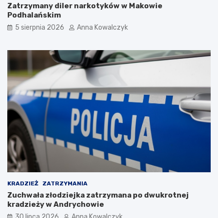
Zatrzymany diler narkotyków w Makowie
t
a
Podhalańskim
d
h
o
o
5 sierpnia 2026
Anna Kowalczyk
n
r
o
y
r
z
m
o
a
n
l
c
n
i
o
e
ś
c
i
p
o
p
a
n
d
KRADZIEŻ
ZATRZYMANIA
e
Zuchwała złodziejka zatrzymana po dwukrotnej
m
kradzieży w Andrychowie
i
30 lipca 2026
Anna Kowalczyk