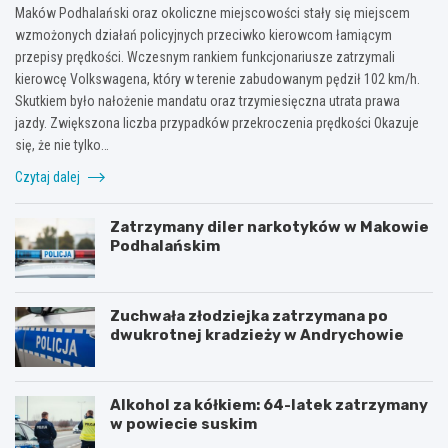
drogowych!
Maków Podhalański oraz okoliczne miejscowości stały się miejscem
wzmożonych działań policyjnych przeciwko kierowcom łamiącym
przepisy prędkości. Wczesnym rankiem funkcjonariusze zatrzymali
kierowcę Volkswagena, który w terenie zabudowanym pędził 102 km/h.
Skutkiem było nałożenie mandatu oraz trzymiesięczna utrata prawa
jazdy. Zwiększona liczba przypadków przekroczenia prędkości Okazuje
się, że nie tylko…
Czytaj dalej
Zatrzymany diler narkotyków w Makowie
Podhalańskim
Zuchwała złodziejka zatrzymana po
dwukrotnej kradzieży w Andrychowie
Alkohol za kółkiem: 64-latek zatrzymany
w powiecie suskim