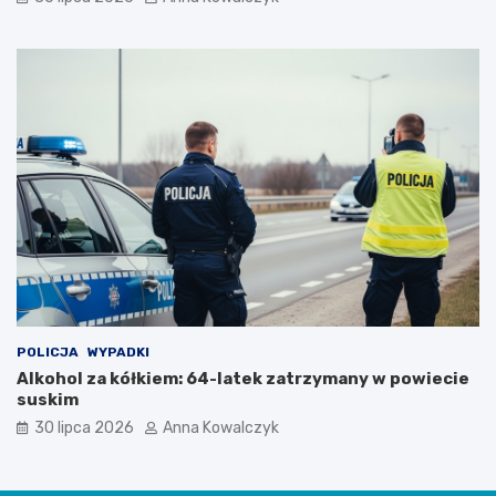
i
POLICJA
WYPADKI
Alkohol za kółkiem: 64-latek zatrzymany w powiecie
suskim
30 lipca 2026
Anna Kowalczyk