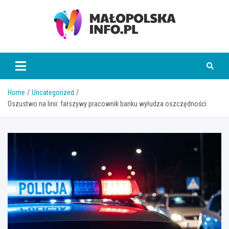
Skip
to
content
Małopolska Info
Home
Uncategorized
Oszustwo na linii: fałszywy pracownik banku wyłudza oszczędności