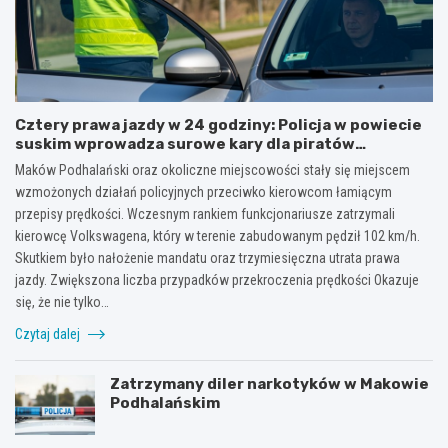
Cztery prawa jazdy w 24 godziny: Policja w powiecie
suskim wprowadza surowe kary dla piratów
drogowych!
Maków Podhalański oraz okoliczne miejscowości stały się miejscem
wzmożonych działań policyjnych przeciwko kierowcom łamiącym
przepisy prędkości. Wczesnym rankiem funkcjonariusze zatrzymali
kierowcę Volkswagena, który w terenie zabudowanym pędził 102 km/h.
Skutkiem było nałożenie mandatu oraz trzymiesięczna utrata prawa
jazdy. Zwiększona liczba przypadków przekroczenia prędkości Okazuje
się, że nie tylko…
Czytaj dalej
Zatrzymany diler narkotyków w Makowie
Podhalańskim