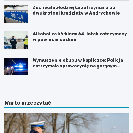
Zuchwała złodziejka zatrzymana po
dwukrotnej kradzieży w Andrychowie
Alkohol za kółkiem: 64-latek zatrzymany
w powiecie suskim
Wymuszenie okupu w kapliczce: Policja
zatrzymała sprawczynię na gorącym
uczynku
Z
Z
n
j
a
a
c
w
z
i
Warto przeczytać
n
s
y
k
w
o
z
t
r
u
o
r