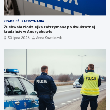
o
p
a
n
d
KRADZIEŻ
ZATRZYMANIA
e
Zuchwała złodziejka zatrzymana po dwukrotnej
m
kradzieży w Andrychowie
i
30 lipca 2026
Anna Kowalczyk
i