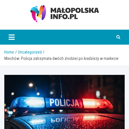
Skip
to
content
Małopolska Info
Home
Uncategorized
Miechów: Policja zatrzymała dwóch złodziei po kradzieży w markecie