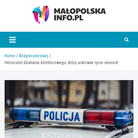
Skip
to
content
Małopolska Info
Home
Bezpieczeństwo
Heroiczne działania dzielnicowego, który uratował życie seniora!