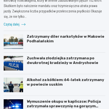
kierowcę Volkswagena, który w terenie zabudowanym pędził 102 km/h.
Skutkiem było nałożenie mandatu oraz trzymiesięczna utrata prawa
jazdy. Zwiększona liczba przypadków przekroczenia prędkości Okazuje
się, że nie tylko…
Czytaj dalej
Zatrzymany diler narkotyków w Makowie
Podhalańskim
Zuchwała złodziejka zatrzymana po
dwukrotnej kradzieży w Andrychowie
Alkohol za kółkiem: 64-latek zatrzymany
w powiecie suskim
Wymuszenie okupu w kapliczce: Policja
zatrzymała sprawczynię na gorącym