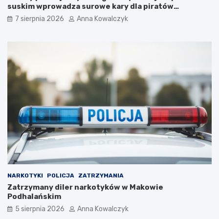
u
p
suskim wprowadza surowe kary dla piratów
z
o
drogowych!
7 sierpnia 2026
Anna Kowalczyk
e
l
u
s
m
k
A
i
u
:
s
N
c
o
h
w
w
a
i
a
t
t
z
r
–
a
p
k
o
c
w
j
r
a
NARKOTYKI
POLICJA
ZATRZYMANIA
ó
n
Zatrzymany diler narkotyków w Makowie
t
a
Podhalańskim
d
h
o
o
5 sierpnia 2026
Anna Kowalczyk
n
r