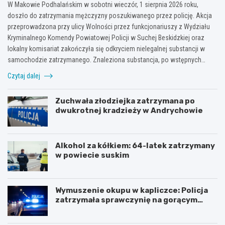
W Makowie Podhalańskim w sobotni wieczór, 1 sierpnia 2026 roku,
doszło do zatrzymania mężczyzny poszukiwanego przez policję. Akcja
przeprowadzona przy ulicy Wolności przez funkcjonariuszy z Wydziału
Kryminalnego Komendy Powiatowej Policji w Suchej Beskidzkiej oraz
lokalny komisariat zakończyła się odkryciem nielegalnej substancji w
samochodzie zatrzymanego. Znaleziona substancja, po wstępnych…
Czytaj dalej
Zuchwała złodziejka zatrzymana po
dwukrotnej kradzieży w Andrychowie
Alkohol za kółkiem: 64-latek zatrzymany
w powiecie suskim
Wymuszenie okupu w kapliczce: Policja
zatrzymała sprawczynię na gorącym
uczynku