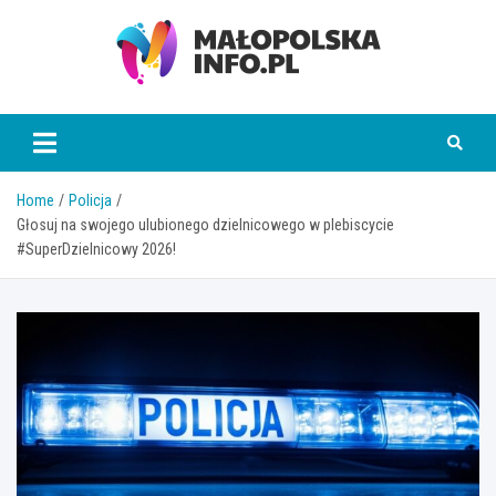
Skip
to
content
Małopolska Info
Home
Policja
Głosuj na swojego ulubionego dzielnicowego w plebiscycie
#SuperDzielnicowy 2026!