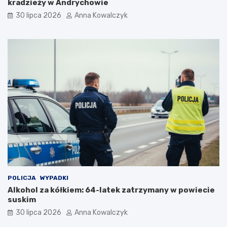
kradzieży w Andrychowie
d
h
o
o
30 lipca 2026
Anna Kowalczyk
n
r
o
y
r
z
m
o
a
n
l
c
n
i
o
e
ś
c
i
p
o
p
a
n
d
POLICJA
WYPADKI
e
Alkohol za kółkiem: 64-latek zatrzymany w powiecie
m
suskim
i
30 lipca 2026
Anna Kowalczyk
i