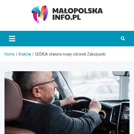
Skip
to
content
Małopolska Info
Home
Kraków
GDDKiA otwiera nowy odcinek Zakopianki