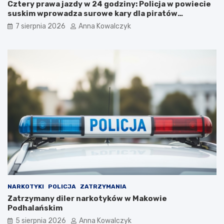
M
o
Cztery prawa jazdy w 24 godziny: Policja w powiecie
u
p
suskim wprowadza surowe kary dla piratów
z
o
drogowych!
7 sierpnia 2026
Anna Kowalczyk
e
l
u
s
m
k
A
i
u
:
s
N
c
o
h
w
w
a
i
a
t
t
z
r
–
a
p
k
o
c
w
j
r
a
NARKOTYKI
POLICJA
ZATRZYMANIA
ó
n
Zatrzymany diler narkotyków w Makowie
t
a
Podhalańskim
d
h
o
o
5 sierpnia 2026
Anna Kowalczyk