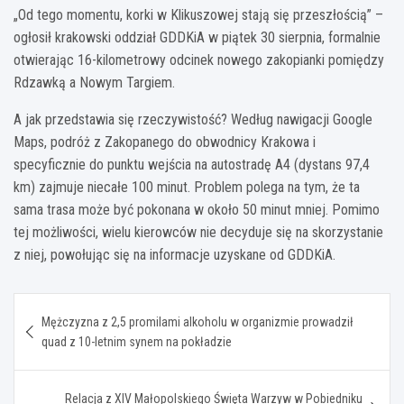
„Od tego momentu, korki w Klikuszowej stają się przeszłością” –
ogłosił krakowski oddział GDDKiA w piątek 30 sierpnia, formalnie
otwierając 16-kilometrowy odcinek nowego zakopianki pomiędzy
Rdzawką a Nowym Targiem.
A jak przedstawia się rzeczywistość? Według nawigacji Google
Maps, podróż z Zakopanego do obwodnicy Krakowa i
specyficznie do punktu wejścia na autostradę A4 (dystans 97,4
km) zajmuje niecałe 100 minut. Problem polega na tym, że ta
sama trasa może być pokonana w około 50 minut mniej. Pomimo
tej możliwości, wielu kierowców nie decyduje się na skorzystanie
z niej, powołując się na informacje uzyskane od GDDKiA.
Nawigacja
Mężczyzna z 2,5 promilami alkoholu w organizmie prowadził
wpisu
quad z 10-letnim synem na pokładzie
Relacja z XIV Małopolskiego Święta Warzyw w Pobiedniku