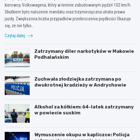
kierowcę Volkswagena, który w terenie zabudowanym pędził 102 km/h.
Skutkiem było nałożenie mandatu oraz trzymiesięczna utrata prawa
jazdy. Zwiększona liczba przypadków przekroczenia prędkości Okazuje
się, że nie tylko…
Czytaj dalej
Zatrzymany diler narkotyków w Makowie
Podhalańskim
Zuchwała złodziejka zatrzymana po
dwukrotnej kradzieży w Andrychowie
Alkohol za kółkiem: 64-latek zatrzymany
w powiecie suskim
Wymuszenie okupu w kapliczce: Policja