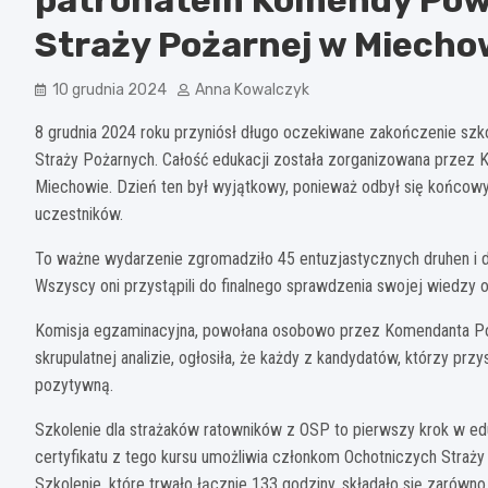
Straży Pożarnej w Miecho
10 grudnia 2024
Anna Kowalczyk
8 grudnia 2024 roku przyniósł długo oczekiwane zakończenie szk
Straży Pożarnych. Całość edukacji została zorganizowana prze
Miechowie. Dzień ten był wyjątkowy, ponieważ odbył się końcow
uczestników.
To ważne wydarzenie zgromadziło 45 entuzjastycznych druhen i
Wszyscy oni przystąpili do finalnego sprawdzenia swojej wiedzy o
Komisja egzaminacyjna, powołana osobowo przez Komendanta P
skrupulatnej analizie, ogłosiła, że każdy z kandydatów, którzy prz
pozytywną.
Szkolenie dla strażaków ratowników z OSP to pierwszy krok w edu
certyfikatu z tego kursu umożliwia członkom Ochotniczych Straż
Szkolenie, które trwało łącznie 133 godziny, składało się zarówno