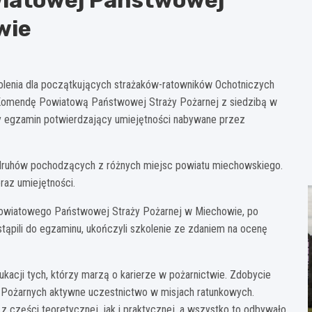
wie
olenia dla początkujących strażaków-ratowników Ochotniczych
z Komendę Powiatową Państwowej Straży Pożarnej z siedzibą w
y egzamin potwierdzający umiejętności nabywane przez
 druhów pochodzących z różnych miejsc powiatu miechowskiego.
raz umiejętności.
owiatowego Państwowej Straży Pożarnej w Miechowie, po
ystąpili do egzaminu, ukończyli szkolenie ze zdaniem na ocenę
kacji tych, którzy marzą o karierze w pożarnictwie. Zdobycie
y Pożarnych aktywne uczestnictwo w misjach ratunkowych.
 z części teoretycznej, jak i praktycznej, a wszystko to odbywało