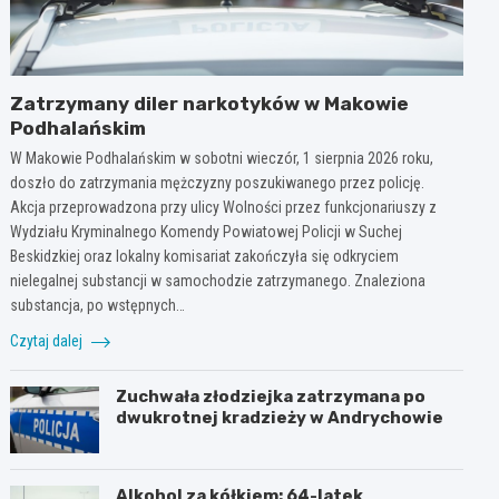
Zatrzymany diler narkotyków w Makowie
Podhalańskim
W Makowie Podhalańskim w sobotni wieczór, 1 sierpnia 2026 roku,
doszło do zatrzymania mężczyzny poszukiwanego przez policję.
Akcja przeprowadzona przy ulicy Wolności przez funkcjonariuszy z
Wydziału Kryminalnego Komendy Powiatowej Policji w Suchej
Beskidzkiej oraz lokalny komisariat zakończyła się odkryciem
nielegalnej substancji w samochodzie zatrzymanego. Znaleziona
substancja, po wstępnych…
Czytaj dalej
Zuchwała złodziejka zatrzymana po
dwukrotnej kradzieży w Andrychowie
Alkohol za kółkiem: 64-latek