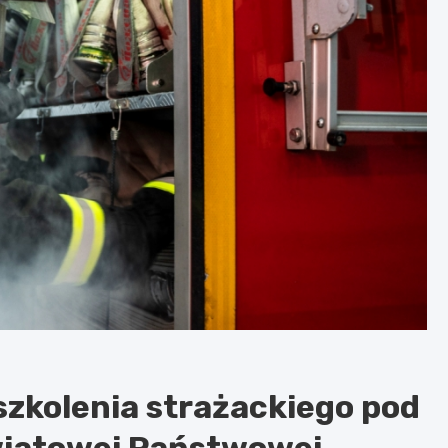
szkolenia strażackiego pod
iatowej Państwowej