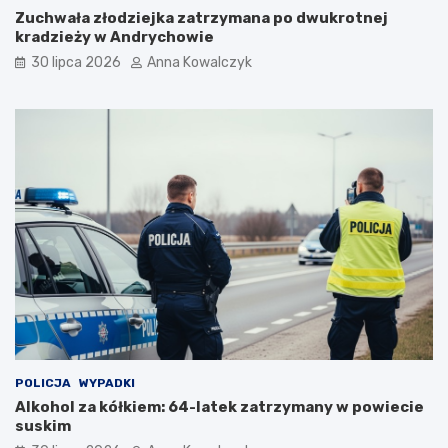
e
Zuchwała złodziejka zatrzymana po dwukrotnej
m
kradzieży w Andrychowie
i
30 lipca 2026
Anna Kowalczyk
i
POLICJA
WYPADKI
Alkohol za kółkiem: 64-latek zatrzymany w powiecie
suskim