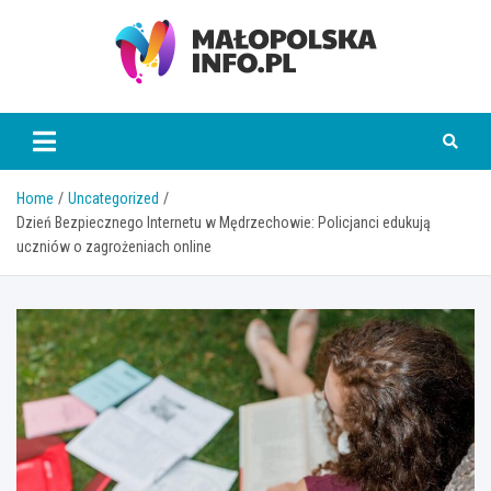
Skip
to
content
Małopolska Info
Home
Uncategorized
Dzień Bezpiecznego Internetu w Mędrzechowie: Policjanci edukują
uczniów o zagrożeniach online