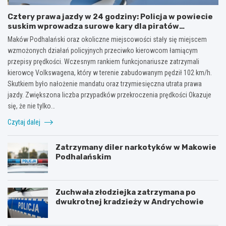
Cztery prawa jazdy w 24 godziny: Policja w powiecie
suskim wprowadza surowe kary dla piratów
drogowych!
Maków Podhalański oraz okoliczne miejscowości stały się miejscem
wzmożonych działań policyjnych przeciwko kierowcom łamiącym
przepisy prędkości. Wczesnym rankiem funkcjonariusze zatrzymali
kierowcę Volkswagena, który w terenie zabudowanym pędził 102 km/h.
Skutkiem było nałożenie mandatu oraz trzymiesięczna utrata prawa
jazdy. Zwiększona liczba przypadków przekroczenia prędkości Okazuje
się, że nie tylko…
Czytaj dalej
Zatrzymany diler narkotyków w Makowie
Podhalańskim
Zuchwała złodziejka zatrzymana po
dwukrotnej kradzieży w Andrychowie