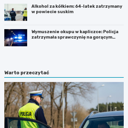
Alkohol za kółkiem: 64-latek zatrzymany
w powiecie suskim
Wymuszenie okupu w kapliczce: Policja
zatrzymała sprawczynię na gorącym
uczynku
Z
Z
n
j
a
a
c
w
z
i
Warto przeczytać
n
s
y
k
w
o
z
t
r
u
o
r
s
y
t
s
o
t
d
y
w
c