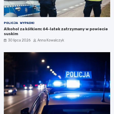
o
p
a
n
d
POLICJA
WYPADKI
e
Alkohol za kółkiem: 64-latek zatrzymany w powiecie
m
suskim
i
30 lipca 2026
Anna Kowalczyk
i