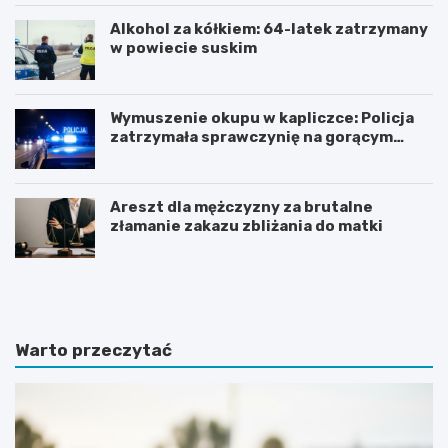
Alkohol za kółkiem: 64-latek zatrzymany
w powiecie suskim
Wymuszenie okupu w kapliczce: Policja
zatrzymała sprawczynię na gorącym
uczynku
Areszt dla mężczyzny za brutalne
złamanie zakazu zbliżania do matki
Z
Z
n
j
a
a
c
w
z
i
Warto przeczytać
n
s
y
k
w
o
z
t
r
u
o
r