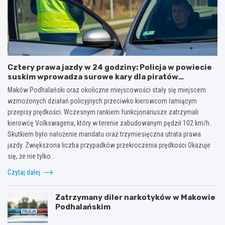
Cztery prawa jazdy w 24 godziny: Policja w powiecie
suskim wprowadza surowe kary dla piratów
drogowych!
Maków Podhalański oraz okoliczne miejscowości stały się miejscem
wzmożonych działań policyjnych przeciwko kierowcom łamiącym
przepisy prędkości. Wczesnym rankiem funkcjonariusze zatrzymali
kierowcę Volkswagena, który w terenie zabudowanym pędził 102 km/h.
Skutkiem było nałożenie mandatu oraz trzymiesięczna utrata prawa
jazdy. Zwiększona liczba przypadków przekroczenia prędkości Okazuje
się, że nie tylko…
Czytaj dalej
Zatrzymany diler narkotyków w Makowie
Podhalańskim