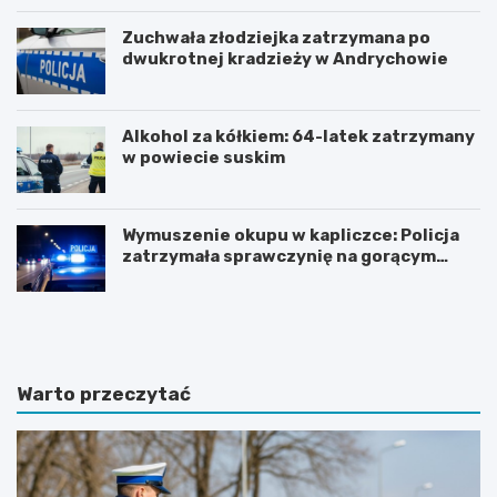
Zuchwała złodziejka zatrzymana po
dwukrotnej kradzieży w Andrychowie
Alkohol za kółkiem: 64-latek zatrzymany
w powiecie suskim
Wymuszenie okupu w kapliczce: Policja
zatrzymała sprawczynię na gorącym
uczynku
Z
Z
n
j
a
a
c
w
z
i
Warto przeczytać
n
s
y
k
w
o
z
t
r
u