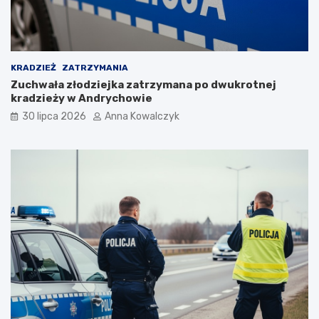
o
p
a
n
d
KRADZIEŻ
ZATRZYMANIA
e
Zuchwała złodziejka zatrzymana po dwukrotnej
m
kradzieży w Andrychowie
i
30 lipca 2026
Anna Kowalczyk
i