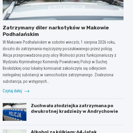
Zatrzymany diler narkotyków w Makowie
Podhalańskim
W Makowie Podhalańskim w sobotni wieczór, 1 sierpnia 2026 roku,
doszło do zatrzymania mężczyzny poszukiwanego przez policję.
Akcja przeprowadzona przy ulicy Wolności przez funkcjonariuszy z
Wydziału Kryminalnego Komendy Powiatowej Policji w Suchej
Beskidzkiej oraz lokalny komisariat zakończyła się odkryciem
nielegalnej substancji w samochodzie zatrzymanego. Znaleziona
substancja, po wstępnych…
Czytaj dalej
Zuchwała złodziejka zatrzymana po
dwukrotnej kradzieży w Andrychowie
Alkohol za kółkiem: 64-latek