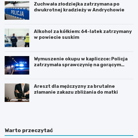
Zuchwała złodziejka zatrzymana po
dwukrotnej kradzieży w Andrychowie
Alkohol za kółkiem: 64-latek zatrzymany
w powiecie suskim
Wymuszenie okupu w kapliczce: Policja
zatrzymała sprawczynię na gorącym
uczynku
Areszt dla mężczyzny za brutalne
złamanie zakazu zbliżania do matki
Z
Z
n
j
a
a
c
w
z
i
Warto przeczytać
n
s
y
k