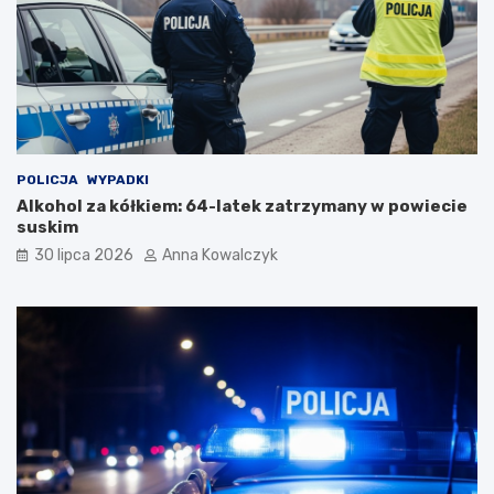
ś
c
i
p
o
p
a
n
d
POLICJA
WYPADKI
e
Alkohol za kółkiem: 64-latek zatrzymany w powiecie
m
suskim
i
30 lipca 2026
Anna Kowalczyk
i