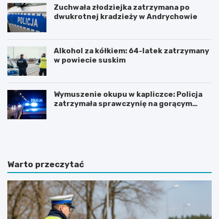
Zuchwała złodziejka zatrzymana po
dwukrotnej kradzieży w Andrychowie
Alkohol za kółkiem: 64-latek zatrzymany
w powiecie suskim
Wymuszenie okupu w kapliczce: Policja
zatrzymała sprawczynię na gorącym
uczynku
Z
Z
n
j
a
a
c
w
z
i
Warto przeczytać
n
s
y
k
w
o
z
t
r
u
o
r