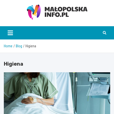
Skip
to
content
Małopolska Info
Home
Blog
Higiena
Higiena