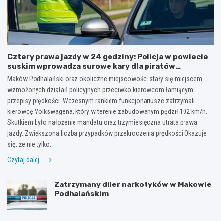
Cztery prawa jazdy w 24 godziny: Policja w powiecie
suskim wprowadza surowe kary dla piratów
drogowych!
Maków Podhalański oraz okoliczne miejscowości stały się miejscem
wzmożonych działań policyjnych przeciwko kierowcom łamiącym
przepisy prędkości. Wczesnym rankiem funkcjonariusze zatrzymali
kierowcę Volkswagena, który w terenie zabudowanym pędził 102 km/h.
Skutkiem było nałożenie mandatu oraz trzymiesięczna utrata prawa
jazdy. Zwiększona liczba przypadków przekroczenia prędkości Okazuje
się, że nie tylko…
Czytaj dalej
Zatrzymany diler narkotyków w Makowie
Podhalańskim