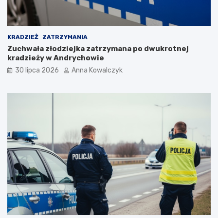
p
a
n
d
KRADZIEŻ
ZATRZYMANIA
e
Zuchwała złodziejka zatrzymana po dwukrotnej
m
kradzieży w Andrychowie
i
30 lipca 2026
Anna Kowalczyk
i