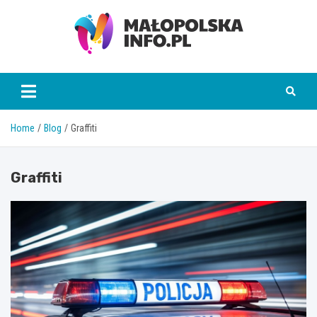
Skip
to
content
Małopolska Info
Home
Blog
Graffiti
Graffiti