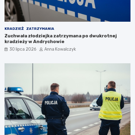
o
p
a
n
d
KRADZIEŻ
ZATRZYMANIA
e
Zuchwała złodziejka zatrzymana po dwukrotnej
m
kradzieży w Andrychowie
i
30 lipca 2026
Anna Kowalczyk
i