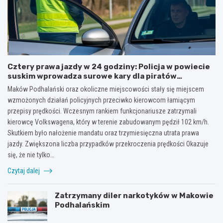
Cztery prawa jazdy w 24 godziny: Policja w powiecie
suskim wprowadza surowe kary dla piratów
drogowych!
Maków Podhalański oraz okoliczne miejscowości stały się miejscem
wzmożonych działań policyjnych przeciwko kierowcom łamiącym
przepisy prędkości. Wczesnym rankiem funkcjonariusze zatrzymali
kierowcę Volkswagena, który w terenie zabudowanym pędził 102 km/h.
Skutkiem było nałożenie mandatu oraz trzymiesięczna utrata prawa
jazdy. Zwiększona liczba przypadków przekroczenia prędkości Okazuje
się, że nie tylko…
Czytaj dalej
Zatrzymany diler narkotyków w Makowie
Podhalańskim