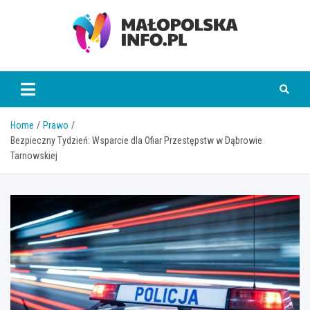
Skip
to
content
Małopolska Info
Home
Prawo
Bezpieczny Tydzień: Wsparcie dla Ofiar Przestępstw w Dąbrowie
Tarnowskiej