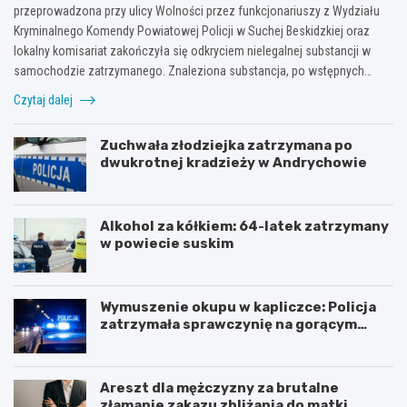
przeprowadzona przy ulicy Wolności przez funkcjonariuszy z Wydziału
Kryminalnego Komendy Powiatowej Policji w Suchej Beskidzkiej oraz
lokalny komisariat zakończyła się odkryciem nielegalnej substancji w
samochodzie zatrzymanego. Znaleziona substancja, po wstępnych…
Czytaj dalej
Zuchwała złodziejka zatrzymana po
dwukrotnej kradzieży w Andrychowie
Alkohol za kółkiem: 64-latek zatrzymany
w powiecie suskim
Wymuszenie okupu w kapliczce: Policja
zatrzymała sprawczynię na gorącym
uczynku
Areszt dla mężczyzny za brutalne
złamanie zakazu zbliżania do matki