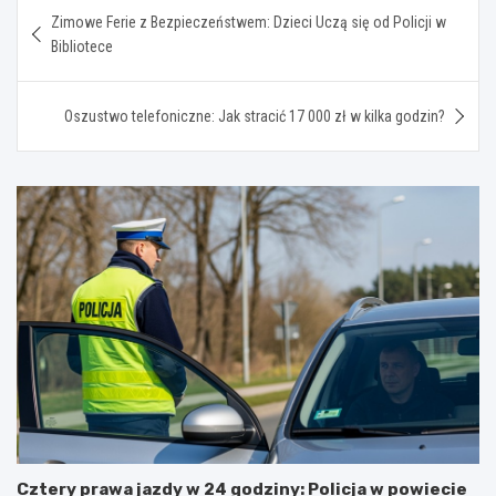
Nawigacja
Zimowe Ferie z Bezpieczeństwem: Dzieci Uczą się od Policji w
wpisu
Bibliotece
Oszustwo telefoniczne: Jak stracić 17 000 zł w kilka godzin?
Cztery prawa jazdy w 24 godziny: Policja w powiecie