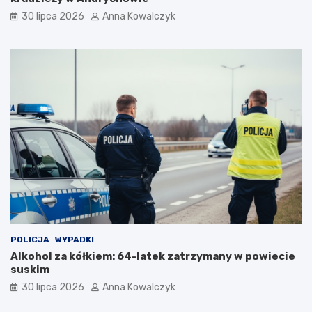
i
30 lipca 2026
Anna Kowalczyk
i
POLICJA
WYPADKI
Alkohol za kółkiem: 64-latek zatrzymany w powiecie
suskim
30 lipca 2026
Anna Kowalczyk