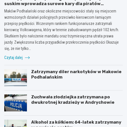
suskim wprowadza surowe kary dla piratów
drogowych!
Maków Podhalański oraz okoliczne miejscowości stały się miejscem
wzmożonych działań policyjnych przeciwko kierowcom łamiącym
przepisy prędkości. Wczesnym rankiem funkcjonariusze zatrzymali
kierowcę Volkswagena, który w terenie zabudowanym pędził 102 km/h.
Skutkiem było nałożenie mandatu oraz trzymiesięczna utrata prawa
jazdy. Zwiększona liczba przypadków przekroczenia prędkości Okazuje
się, że nie tylko…
Czytaj dalej
Zatrzymany diler narkotyków w Makowie
Podhalańskim
Zuchwała złodziejka zatrzymana po
dwukrotnej kradzieży w Andrychowie
Alkohol za kółkiem: 64-latek zatrzymany