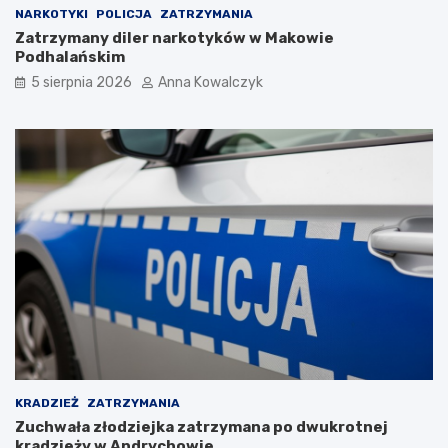
r
a
NARKOTYKI
POLICJA
ZATRZYMANIA
ó
n
Zatrzymany diler narkotyków w Makowie
t
a
Podhalańskim
d
h
o
o
5 sierpnia 2026
Anna Kowalczyk
n
r
o
y
r
z
m
o
a
n
l
c
n
i
o
e
ś
c
i
p
o
p
a
n
d
KRADZIEŻ
ZATRZYMANIA
e
Zuchwała złodziejka zatrzymana po dwukrotnej
m
kradzieży w Andrychowie