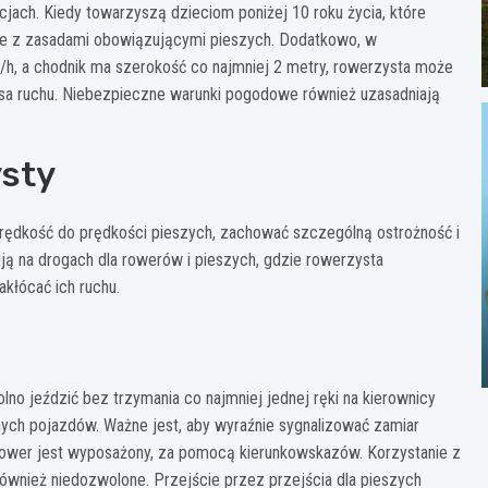
jach. Kiedy towarzyszą dzieciom poniżej 10 roku życia, które
nie z zasadami obowiązującymi pieszych. Dodatkowo, w
h, a chodnik ma szerokość co najmniej 2 metry, rowerzysta może
 pasa ruchu. Niebezpieczne warunki pogodowe również uzasadniają
ysty
ędkość do prędkości pieszych, zachować szczególną ostrożność i
 na drogach dla rowerów i pieszych, gdzie rowerzysta
kłócać ich ruchu.
o jeździć bez trzymania co najmniej jednej ręki na kierownicy
nnych pojazdów. Ważne jest, aby wyraźnie sygnalizować zamiar
li rower jest wyposażony, za pomocą kierunkowskazów. Korzystanie z
ównież niedozwolone. Przejście przez przejścia dla pieszych