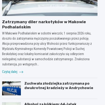
Zatrzymany diler narkotyków w Makowie
Podhalańskim
W Makowie Podhalańskim w sobotni wieczór, 1 sierpnia 2026 roku,
doszło do zatrzymania mężczyzny poszukiwanego przez policję.
Akcja przeprowadzona przy ulicy Wolności przez funkcjonariuszy z
Wydziału Kryminalnego Komendy Powiatowej Policji w Suchej
Beskidzkiej oraz lokalny komisariat zakończyła się odkryciem
nielegalnej substancji w samochodzie zatrzymanego. Znaleziona
substancja, po wstępnych…
Czytaj dalej
Zuchwała złodziejka zatrzymana po
dwukrotnej kradzieży w Andrychowie
Alkohol za kółkiem: 64-latek