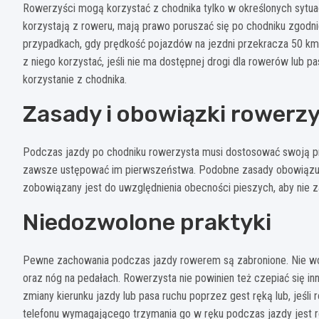
Rowerzyści mogą korzystać z chodnika tylko w określonych sytuac
korzystają z roweru, mają prawo poruszać się po chodniku zgod
przypadkach, gdy prędkość pojazdów na jezdni przekracza 50 km/
z niego korzystać, jeśli nie ma dostępnej drogi dla rowerów lub
korzystanie z chodnika.
Zasady i obowiązki rowerz
Podczas jazdy po chodniku rowerzysta musi dostosować swoją pr
zawsze ustępować im pierwszeństwa. Podobne zasady obowiązują
zobowiązany jest do uwzględnienia obecności pieszych, aby nie za
Niedozwolone praktyki
Pewne zachowania podczas jazdy rowerem są zabronione. Nie woln
oraz nóg na pedałach. Rowerzysta nie powinien też czepiać się i
zmiany kierunku jazdy lub pasa ruchu poprzez gest ręką lub, jeś
telefonu wymagającego trzymania go w ręku podczas jazdy jest r