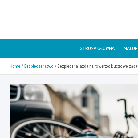
Skip
to
content
STRONA GŁÓWNA
MAŁOP
Home
Bezpieczeństwo
Bezpieczna jazda na rowerze: kluczowe zasa