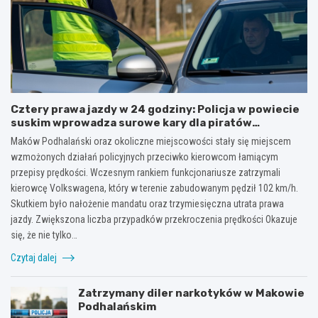
Cztery prawa jazdy w 24 godziny: Policja w powiecie
suskim wprowadza surowe kary dla piratów
drogowych!
Maków Podhalański oraz okoliczne miejscowości stały się miejscem
wzmożonych działań policyjnych przeciwko kierowcom łamiącym
przepisy prędkości. Wczesnym rankiem funkcjonariusze zatrzymali
kierowcę Volkswagena, który w terenie zabudowanym pędził 102 km/h.
Skutkiem było nałożenie mandatu oraz trzymiesięczna utrata prawa
jazdy. Zwiększona liczba przypadków przekroczenia prędkości Okazuje
się, że nie tylko…
Czytaj dalej
Zatrzymany diler narkotyków w Makowie
Podhalańskim