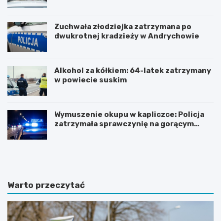
Zuchwała złodziejka zatrzymana po
dwukrotnej kradzieży w Andrychowie
Alkohol za kółkiem: 64-latek zatrzymany
w powiecie suskim
Wymuszenie okupu w kapliczce: Policja
zatrzymała sprawczynię na gorącym
uczynku
Z
Z
n
j
a
a
c
w
z
i
Warto przeczytać
n
s
y
k
w
o
z
t