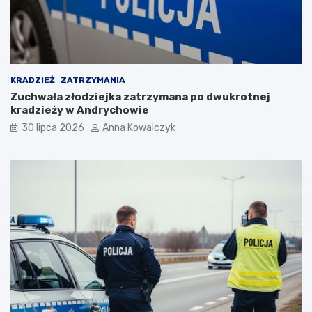
p
o
p
a
n
d
KRADZIEŻ
ZATRZYMANIA
e
Zuchwała złodziejka zatrzymana po dwukrotnej
m
kradzieży w Andrychowie
i
30 lipca 2026
Anna Kowalczyk
i