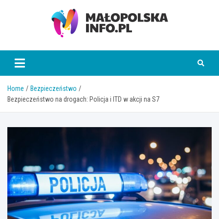
Skip
to
content
Małopolska Info
Home
Bezpieczeństwo
Bezpieczeństwo na drogach: Policja i ITD w akcji na S7