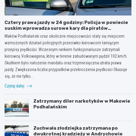
Cztery prawa jazdy w 24 godziny: Policja w powiecie
suskim wprowadza surowe kary dla piratów
drogowych!
Maków Podhalański oraz okoliczne miejscowości stały się miejscem
wzmożonych działań policyjnych przeciwko kierowcom łamiącym
przepisy prędkości. Wczesnym rankiem funkcjonariusze zatrzymali
kierowcę Volkswagena, który w terenie zabudowanym pędził 102 km/h.
Skutkiem było nałożenie mandatu oraz trzymiesięczna utrata prawa
jazdy. Zwiększona liczba przypadków przekroczenia prędkości Okazuje
się, że nie tylko…
Czytaj dalej
Zatrzymany diler narkotyków w Makowie
Podhalańskim
Zuchwała złodziejka zatrzymana po
dwukrotnej kradzieży w Andrychowie