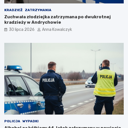
n
d
KRADZIEŻ
ZATRZYMANIA
e
Zuchwała złodziejka zatrzymana po dwukrotnej
m
kradzieży w Andrychowie
i
30 lipca 2026
Anna Kowalczyk
i
POLICJA
WYPADKI
Alkohol za kółkiem: 64-latek zatrzymany w powiecie