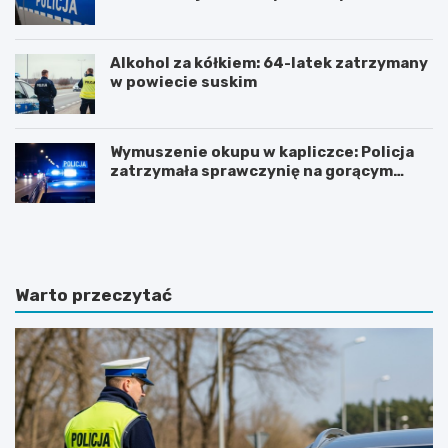
Alkohol za kółkiem: 64-latek zatrzymany
w powiecie suskim
Wymuszenie okupu w kapliczce: Policja
zatrzymała sprawczynię na gorącym
uczynku
Z
Z
n
j
a
a
c
w
z
i
Warto przeczytać
n
s
y
k
w
o
z
t
r
u
o
r
s
y
t
s
o
t