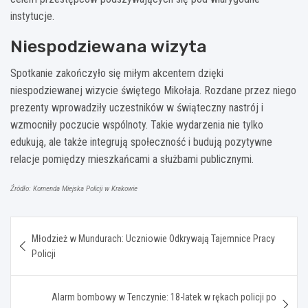
instytucje.
Niespodziewana wizyta
Spotkanie zakończyło się miłym akcentem dzięki
niespodziewanej wizycie świętego Mikołaja. Rozdane przez niego
prezenty wprowadziły uczestników w świąteczny nastrój i
wzmocniły poczucie wspólnoty. Takie wydarzenia nie tylko
edukują, ale także integrują społeczność i budują pozytywne
relacje pomiędzy mieszkańcami a służbami publicznymi.
Źródło: Komenda Miejska Policji w Krakowie
Nawigacja
Młodzież w Mundurach: Uczniowie Odkrywają Tajemnice Pracy
wpisu
Policji
Alarm bombowy w Tenczynie: 18-latek w rękach policji po