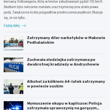
kierowcę Volkswagena, który w terenie zabudowanym pędził 102 km/h.
Skutkiem było nałożenie mandatu oraz trzymiesięczna utrata prawa
jazdy. Zwiększona liczba przypadków przekroczenia prędkości Okazuje
się, że nie tylko…
Czytaj dalej
Zatrzymany diler narkotyków w Makowie
Podhalańskim
Zuchwała złodziejka zatrzymana po
dwukrotnej kradzieży w Andrychowie
Alkohol za kółkiem: 64-latek zatrzymany
w powiecie suskim
Wymuszenie okupu w kapliczce: Policja
zatrzymała sprawczynię na gorącym