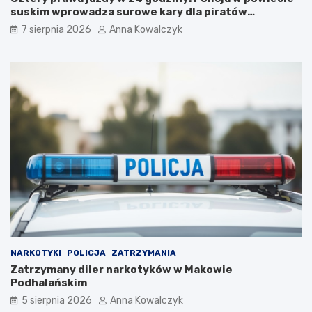
u
p
suskim wprowadza surowe kary dla piratów
z
o
drogowych!
7 sierpnia 2026
Anna Kowalczyk
e
l
u
s
m
k
A
i
u
:
s
N
c
o
h
w
w
a
i
a
t
t
z
r
–
a
p
k
o
c
w
j
r
a
NARKOTYKI
POLICJA
ZATRZYMANIA
ó
n
Zatrzymany diler narkotyków w Makowie
t
a
Podhalańskim
d
h
o
o
5 sierpnia 2026
Anna Kowalczyk
n
r