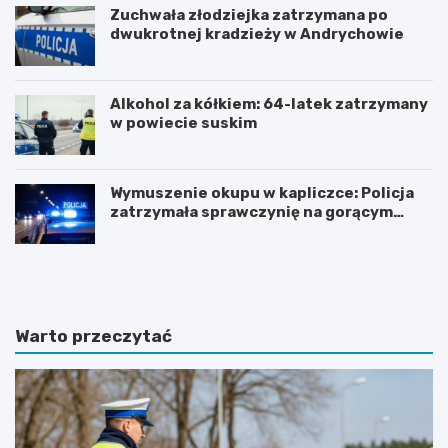
Zuchwała złodziejka zatrzymana po
dwukrotnej kradzieży w Andrychowie
Alkohol za kółkiem: 64-latek zatrzymany
w powiecie suskim
Wymuszenie okupu w kapliczce: Policja
zatrzymała sprawczynię na gorącym
uczynku
Z
Z
n
j
a
a
c
w
z
i
Warto przeczytać
n
s
y
k
w
o
z
t
r
u
o
r