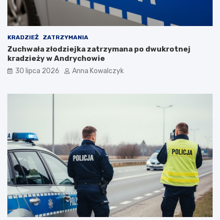
p
a
n
d
KRADZIEŻ
ZATRZYMANIA
e
Zuchwała złodziejka zatrzymana po dwukrotnej
m
kradzieży w Andrychowie
i
30 lipca 2026
Anna Kowalczyk
i