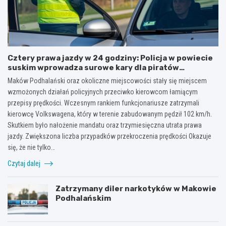
Cztery prawa jazdy w 24 godziny: Policja w powiecie
suskim wprowadza surowe kary dla piratów
drogowych!
Maków Podhalański oraz okoliczne miejscowości stały się miejscem
wzmożonych działań policyjnych przeciwko kierowcom łamiącym
przepisy prędkości. Wczesnym rankiem funkcjonariusze zatrzymali
kierowcę Volkswagena, który w terenie zabudowanym pędził 102 km/h.
Skutkiem było nałożenie mandatu oraz trzymiesięczna utrata prawa
jazdy. Zwiększona liczba przypadków przekroczenia prędkości Okazuje
się, że nie tylko…
Czytaj dalej
Zatrzymany diler narkotyków w Makowie
Podhalańskim