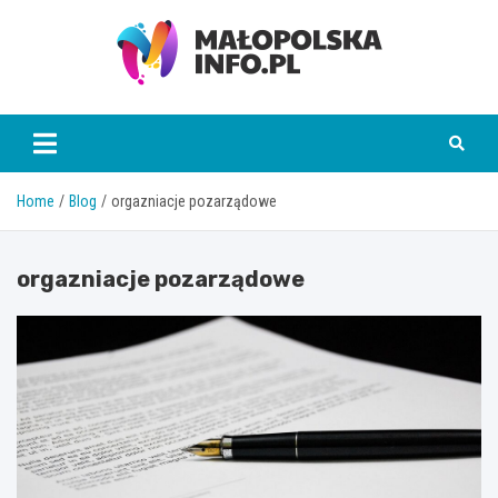
Skip
to
content
Małopolska Info
Home
Blog
orgazniacje pozarządowe
orgazniacje pozarządowe