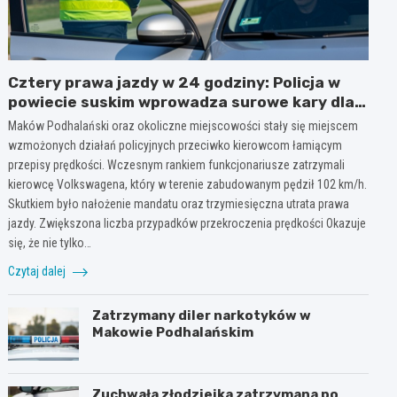
Cztery prawa jazdy w 24 godziny: Policja w
powiecie suskim wprowadza surowe kary dla
piratów drogowych!
Maków Podhalański oraz okoliczne miejscowości stały się miejscem
wzmożonych działań policyjnych przeciwko kierowcom łamiącym
przepisy prędkości. Wczesnym rankiem funkcjonariusze zatrzymali
kierowcę Volkswagena, który w terenie zabudowanym pędził 102 km/h.
Skutkiem było nałożenie mandatu oraz trzymiesięczna utrata prawa
jazdy. Zwiększona liczba przypadków przekroczenia prędkości Okazuje
się, że nie tylko…
Czytaj dalej
Zatrzymany diler narkotyków w
Makowie Podhalańskim
Zuchwała złodziejka zatrzymana po