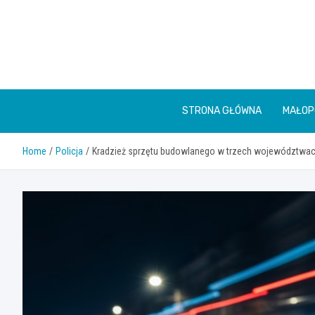
Skip
to
content
STRONA GŁÓWNA
MAŁOP
Home
Policja
Kradzież sprzętu budowlanego w trzech województwach