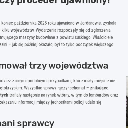
koniec października 2025 roku ujawniono w Jordanowie, zyskała
ie kilku województw. Wydarzenia rozpoczęły się od zgłoszenia
mującego maszyny budowlane z powiatu suskiego. Właściciele
alni – jak się później okazało, był to tylko początek większego
jmował trzy województwa
adzież z innymi podobnymi przypadkami, które miały miejsce nie
iętokrzyskim. Wszystkie sprawy łączył schemat –
znikające
otych
trafiały następnie na rynek wtórny, w tym do lombardów oraz
kazaniu informacji między jednostkami policji udało się
mani sprawcy