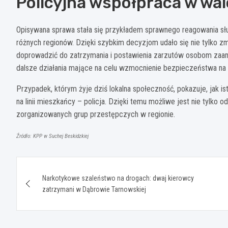
Policyjna współpraca w wal
Opisywana sprawa stała się przykładem sprawnego reagowania sł
różnych regionów. Dzięki szybkim decyzjom udało się nie tylko zm
doprowadzić do zatrzymania i postawienia zarzutów osobom zaa
dalsze działania mające na celu wzmocnienie bezpieczeństwa na
Przypadek, którym żyje dziś lokalna społeczność, pokazuje, jak i
na linii mieszkańcy – policja. Dzięki temu możliwe jest nie tylko 
zorganizowanych grup przestępczych w regionie.
Źródło: KPP w Suchej Beskidzkiej
Nawigacja
Narkotykowe szaleństwo na drogach: dwaj kierowcy
wpisu
zatrzymani w Dąbrowie Tarnowskiej