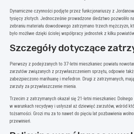
Dynamiczne czynności podjęte przez funkcjonariuszy z Jordanow
tysięcy złotych. Jednocześnie prowadzone śledztwo pozwoliło na
zebraniu materiału dowodowego zatrzymano trzech mężczyzn, któr
było możliwe dzięki ścisłej współpracy jednostek z kilku powiatów
Szczegóły dotyczące zatr
Pierwszy z podejrzanych to 37-letni mieszkaniec powiatu nowota
zarzutów związanych z przywłaszczeniem sprzętu, odpowie tak
zabezpieczono marihuanę i mefedron. Drugi z zatrzymanych, mając
zarzuty za przywłaszczenie mienia.
Trzecim z zatrzymanych okazał się 21-letni mieszkaniec Dolnego 
w warunkach recydywy i usłyszał aż dziewięć zarzutów, wśród kt
tożsamości. Grozi mu za to nawet do pięciu lat pozbawienia woln
przewinień.