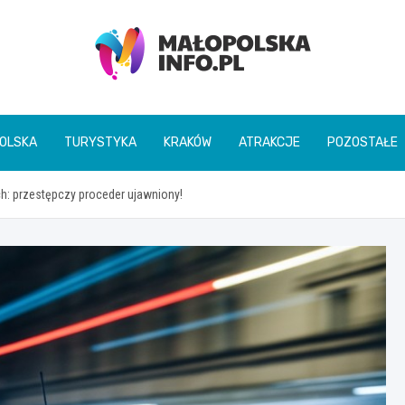
Małopolska Info
OLSKA
TURYSTYKA
KRAKÓW
ATRAKCJE
POZOSTAŁE
: przestępczy proceder ujawniony!