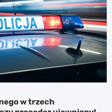
nego w trzech
czy proceder ujawniony!