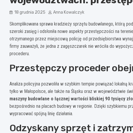
18 grudnia 2025
Anna Kowalczyk
Skomplikowana sprawa kradzieży sprzętu budowlanego, którą pod 
szeroki zasięg i odsłoniła nowe aspekty przestępczości na teren
otrzymanego przez miejscową policję od przedsiębiorstwa wynaj
firmy zauważyli, że jedna z zagęszczarek nie wróciła do wypożycz
procederu.
Przestępczy proceder obe
Analiza policyjna pozwoliła w szybkim tempie powiązać lokalną kr
tylko w Małopolsce, ale także na Śląsku oraz w województwie św
maszyny budowlane o łącznej wartości bliskiej 90 tysięcy zł
bezpośrednio na placach budowy w regionie. Dzięki szybkiemu prze
wypracować spójną linię działania.
Odzyskany sprzęt i zatrzy