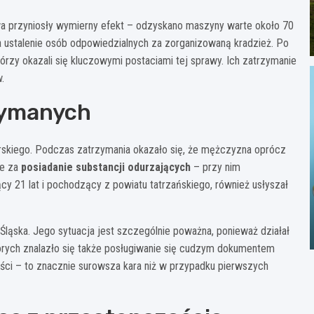
a przyniosły wymierny efekt – odzyskano maszyny warte około 70
 ustalenie osób odpowiedzialnych za zorganizowaną kradzież. Po
zy okazali się kluczowymi postaciami tej sprawy. Ich zatrzymanie
.
zymanych
rskiego. Podczas zatrzymania okazało się, że mężczyzna oprócz
że za
posiadanie substancji odurzających
– przy nim
y 21 lat i pochodzący z powiatu tatrzańskiego, również usłyszał
Śląska. Jego sytuacja jest szczególnie poważna, ponieważ działał
órych znalazło się także posługiwanie się cudzym dokumentem
ości – to znacznie surowsza kara niż w przypadku pierwszych