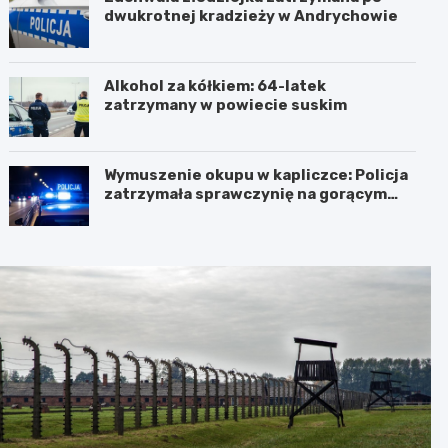
dwukrotnej kradzieży w Andrychowie
Alkohol za kółkiem: 64-latek
zatrzymany w powiecie suskim
Wymuszenie okupu w kapliczce: Policja
zatrzymała sprawczynię na gorącym
uczynku