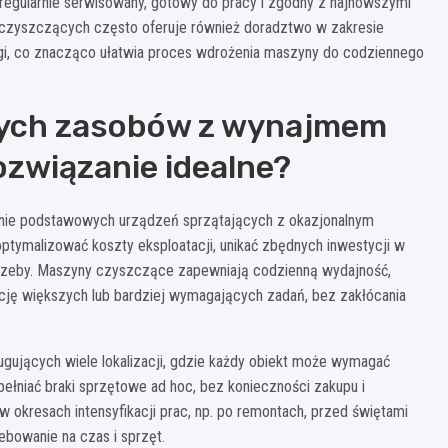
 regularnie serwisowany, gotowy do pracy i zgodny z najnowszymi
 czyszczących często oferuje również doradztwo w zakresie
ługi, co znacząco ułatwia proces wdrożenia maszyny do codziennego
nych zasobów z wynajmem
ozwiązanie idealne?
danie podstawowych urządzeń sprzątających z okazjonalnym
tymalizować koszty eksploatacji, unikać zbędnych inwestycji w
trzeby. Maszyny czyszczące zapewniają codzienną wydajność,
cję większych lub bardziej wymagających zadań, bez zakłócania
ugujących wiele lokalizacji, gdzie każdy obiekt może wymagać
ełniać braki sprzętowe ad hoc, bez konieczności zakupu i
w okresach intensyfikacji prac, np. po remontach, przed świętami
ebowanie na czas i sprzęt.