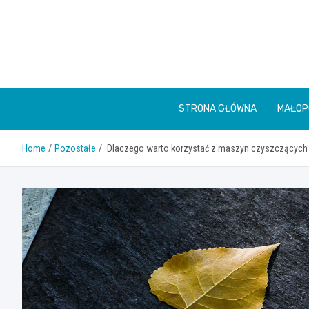
Skip
to
content
STRONA GŁÓWNA
MAŁOP
Home
Pozostałe
Dlaczego warto korzystać z maszyn czyszczących 