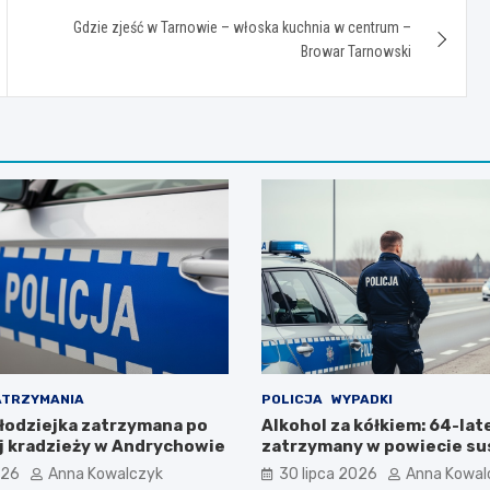
Gdzie zjeść w Tarnowie – włoska kuchnia w centrum –
Browar Tarnowski
ATRZYMANIA
POLICJA
WYPADKI
łodziejka zatrzymana po
Alkohol za kółkiem: 64-lat
 kradzieży w Andrychowie
zatrzymany w powiecie su
026
Anna Kowalczyk
30 lipca 2026
Anna Kowal