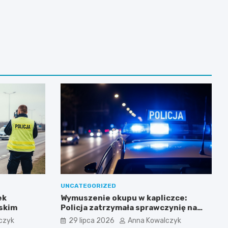
UNCATEGORIZED
ek
Wymuszenie okupu w kapliczce:
skim
Policja zatrzymała sprawczynię na
gorącym uczynku
czyk
29 lipca 2026
Anna Kowalczyk