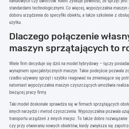
handlowych czy dworców. Klient zyskuje pewność, że sprzęt jest
standardami technologicznymi. Co więcej, wypożyczalnia maszyn
doboru urządzenia do specyfiki obiektu, a także szkolenie z obs
użytku.
Dlaczego połączenie włas
maszyn sprzątających to r
Wiele firm decyduje się dziś na model hybrydowy – łączy posia
wynajmem specjalistycznych maszyn. Takie podejście pozwala zop
rzadko używany sprzęt i szybko reagować na zmieniające się po
natomiast wypożyczalnia maszyn czyszczących umożliwia realiza
bieżącej pracy firmy.
Taki model doskonale sprawdza się w firmach sprzątających obsł
innych narzędzi i metod czyszczenia. Wypożyczalnia pozwala uzup
transportu urządzeń z innych miejsc. To także dobre rozwiązanie 
czy przy otwieraniu nowych obiektów, kiedy zwiększa się zapotrz