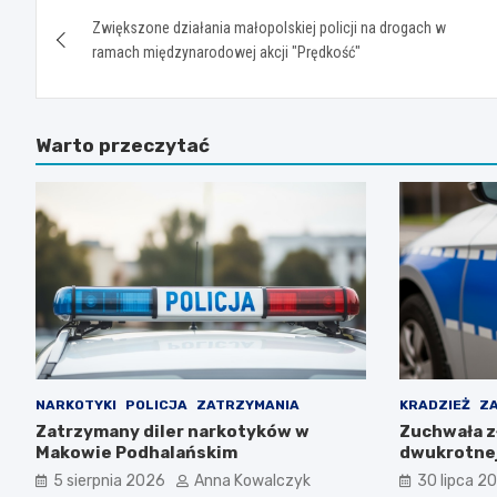
Nawigacja
Zwiększone działania małopolskiej policji na drogach w
wpisu
ramach międzynarodowej akcji "Prędkość"
Warto przeczytać
NARKOTYKI
POLICJA
ZATRZYMANIA
KRADZIEŻ
Z
Zatrzymany diler narkotyków w
Zuchwała z
Makowie Podhalańskim
dwukrotnej
5 sierpnia 2026
Anna Kowalczyk
30 lipca 2