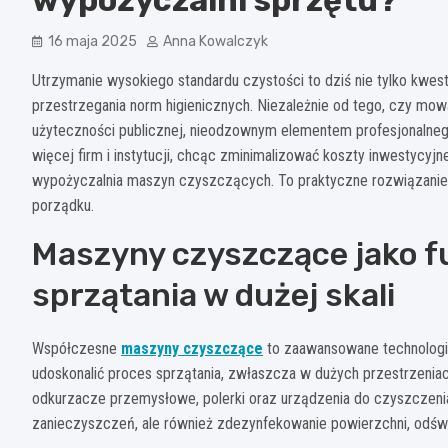
16 maja 2025
Anna Kowalczyk
Utrzymanie wysokiego standardu czystości to dziś nie tylko kwest
przestrzegania norm higienicznych. Niezależnie od tego, czy mo
użyteczności publicznej, nieodzownym elementem profesjonalne
więcej firm i instytucji, chcąc zminimalizować koszty inwestycyjn
wypożyczalnia maszyn czyszczących. To praktyczne rozwiązanie,
porządku.
Maszyny czyszczące jako 
sprzątania w dużej skali
Współczesne
maszyny czyszczące
to zaawansowane technologic
udoskonalić proces sprzątania, zwłaszcza w dużych przestrzeniac
odkurzacze przemysłowe, polerki oraz urządzenia do czyszczenia 
zanieczyszczeń, ale również zdezynfekowanie powierzchni, odświ