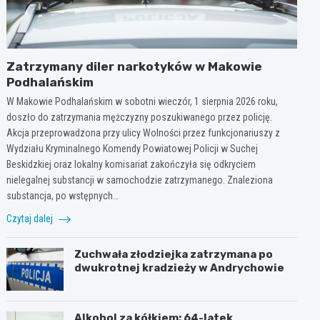
Zatrzymany diler narkotyków w Makowie
Podhalańskim
W Makowie Podhalańskim w sobotni wieczór, 1 sierpnia 2026 roku,
doszło do zatrzymania mężczyzny poszukiwanego przez policję.
Akcja przeprowadzona przy ulicy Wolności przez funkcjonariuszy z
Wydziału Kryminalnego Komendy Powiatowej Policji w Suchej
Beskidzkiej oraz lokalny komisariat zakończyła się odkryciem
nielegalnej substancji w samochodzie zatrzymanego. Znaleziona
substancja, po wstępnych…
Czytaj dalej
Zuchwała złodziejka zatrzymana po
dwukrotnej kradzieży w Andrychowie
Alkohol za kółkiem: 64-latek