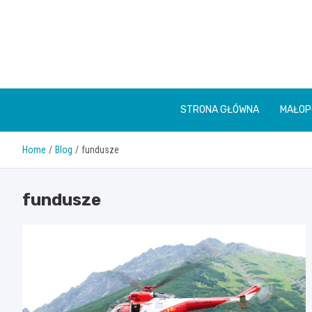
Skip
to
content
STRONA GŁÓWNA
MAŁOP
Home
Blog
fundusze
fundusze