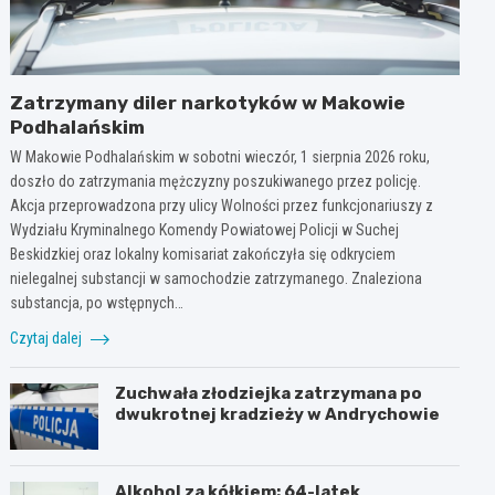
Zatrzymany diler narkotyków w Makowie
Podhalańskim
W Makowie Podhalańskim w sobotni wieczór, 1 sierpnia 2026 roku,
doszło do zatrzymania mężczyzny poszukiwanego przez policję.
Akcja przeprowadzona przy ulicy Wolności przez funkcjonariuszy z
Wydziału Kryminalnego Komendy Powiatowej Policji w Suchej
Beskidzkiej oraz lokalny komisariat zakończyła się odkryciem
nielegalnej substancji w samochodzie zatrzymanego. Znaleziona
substancja, po wstępnych…
Czytaj dalej
Zuchwała złodziejka zatrzymana po
dwukrotnej kradzieży w Andrychowie
Alkohol za kółkiem: 64-latek